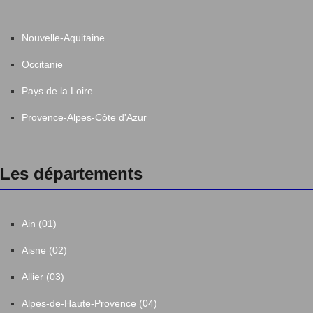
Nouvelle-Aquitaine
Occitanie
Pays de la Loire
Provence-Alpes-Côte d'Azur
Les départements
Ain (01)
Aisne (02)
Allier (03)
Alpes-de-Haute-Provence (04)