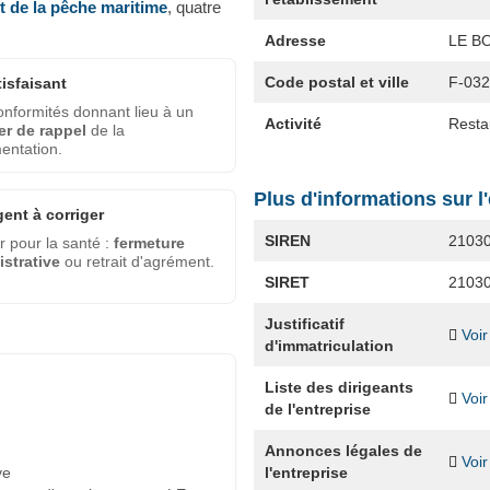
et de la pêche maritime
, quatre
Adresse
LE B
Code postal et ville
F-03
tisfaisant
nformités donnant lieu à un
Activité
Restau
er de rappel
de la
entation.
Plus d'informations sur l
gent à corriger
SIREN
2103
 pour la santé :
fermeture
strative
ou retrait d'agrément.
SIRET
2103
Justificatif
Voir
d'immatriculation
Liste des dirigeants
Voir
de l'entreprise
Annonces légales de
Voir
l'entreprise
ve