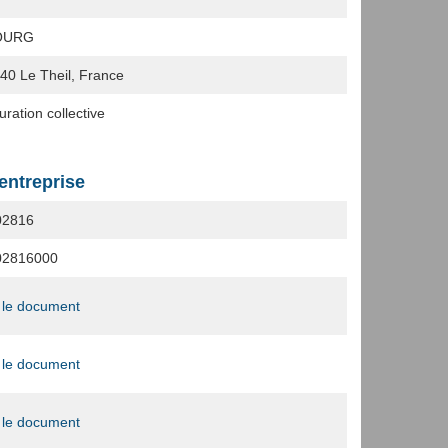
OURG
240
Le Theil, France
ration collective
'entreprise
02816
02816000
 le document
 le document
 le document