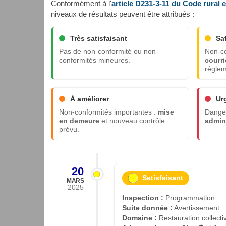
Conformément à l'
article D231-3-11 du Code rural 
niveaux de résultats peuvent être attribués :
Très satisfaisant
Sa
Pas de non-conformité ou non-
Non-co
conformités mineures.
courri
réglem
À améliorer
Ur
Non-conformités importantes :
mise
Danger
en demeure
et nouveau contrôle
admini
prévu.
20
Satisfaisant
MARS
2025
Inspection :
Programmation
Suite donnée :
Avertissement
Domaine :
Restauration collecti