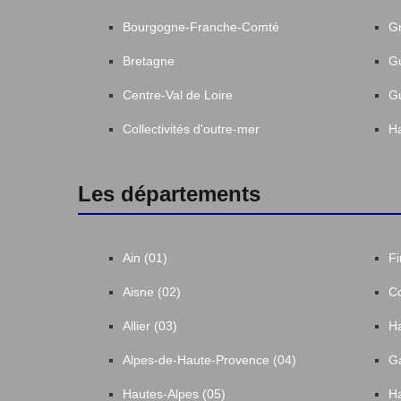
Bourgogne-Franche-Comté
Gr
Bretagne
G
Centre-Val de Loire
G
Collectivités d'outre-mer
Ha
Les départements
Ain (01)
Fi
Aisne (02)
Co
Allier (03)
Ha
Alpes-de-Haute-Provence (04)
Ga
Hautes-Alpes (05)
Ha