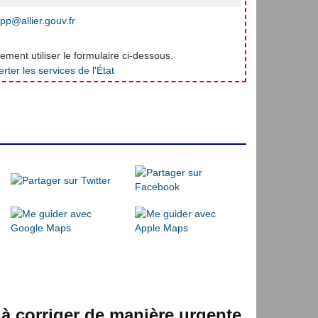
pp@allier.gouv.fr
ment utiliser le formulaire ci-dessous.
 à corriger de manière urgente