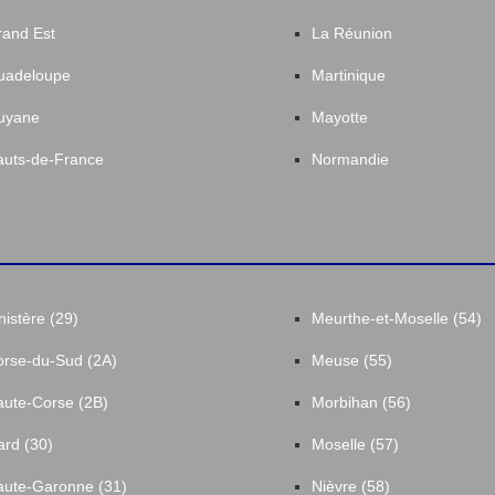
and Est
La Réunion
uadeloupe
Martinique
uyane
Mayotte
uts-de-France
Normandie
nistère (29)
Meurthe-et-Moselle (54)
rse-du-Sud (2A)
Meuse (55)
ute-Corse (2B)
Morbihan (56)
rd (30)
Moselle (57)
ute-Garonne (31)
Nièvre (58)