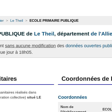
ier
>
Le Theil
>
ECOLE PRIMAIRE PUBLIQUE
 PUBLIQUE de
Le Theil
, département
de l'Alli
ent
sans aucune modification
des
données ouvertes publié
que jour à 18h05.
taires
Coordonnées de l
sanitaires réalisés dans
Coordonnées
ation collective)
situé LE
Nom de
ECOL
l'établissement