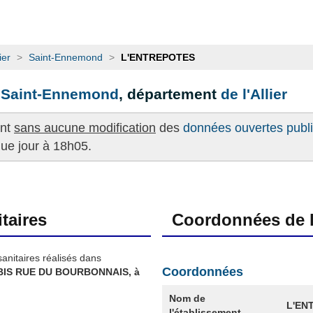
ier
>
Saint-Ennemond
>
L'ENTREPOTES
e
Saint-Ennemond
, département
de l'Allier
ent
sans aucune modification
des
données ouvertes publié
que jour à 18h05.
taires
Coordonnées de l
sanitaires réalisés dans
Coordonnées
 BIS RUE DU BOURBONNAIS, à
Nom de
L'EN
l'établissement