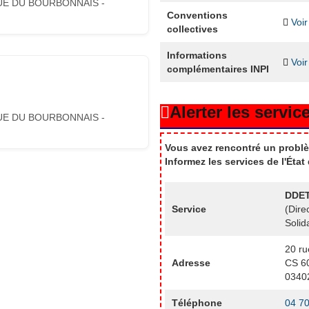
UE DU BOURBONNAIS -
Conventions
Voir
collectives
Informations
Voir
complémentaires INPI
Alerter les service
UE DU BOURBONNAIS -
Vous avez rencontré un problè
Informez les services de l'Éta
DDET
Service
(Dire
Solid
20 ru
Adresse
CS 6
0340
Téléphone
04 70