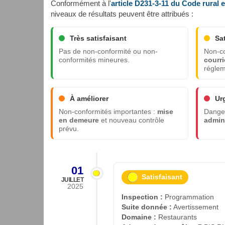
Conformément à l'
article D231-3-11 du Code rural 
niveaux de résultats peuvent être attribués :
Très satisfaisant
Sa
Pas de non-conformité ou non-
Non-co
conformités mineures.
courri
réglem
À améliorer
Ur
Non-conformités importantes :
mise
Danger
en demeure
et nouveau contrôle
admini
prévu.
01
Satisfaisant
JUILLET
2025
Inspection :
Programmation
Suite donnée :
Avertissement
Domaine :
Restaurants