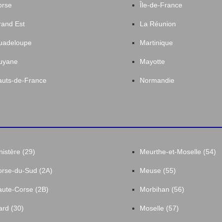
orse
Île-de-France
and Est
La Réunion
uadeloupe
Martinique
uyane
Mayotte
uts-de-France
Normandie
nistère (29)
Meurthe-et-Moselle (54)
rse-du-Sud (2A)
Meuse (55)
ute-Corse (2B)
Morbihan (56)
rd (30)
Moselle (57)