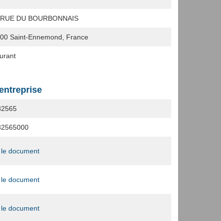
S RUE DU BOURBONNAIS
400
Saint-Ennemond, France
urant
'entreprise
82565
82565000
 le document
 le document
 le document