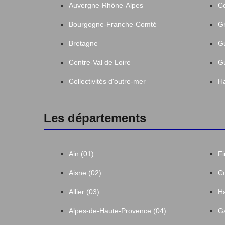
Auvergne-Rhône-Alpes
C
Bourgogne-Franche-Comté
Gr
Bretagne
G
Centre-Val de Loire
G
Collectivités d'outre-mer
Ha
Les départements
Ain (01)
Fi
Aisne (02)
Co
Allier (03)
Ha
Alpes-de-Haute-Provence (04)
Ga