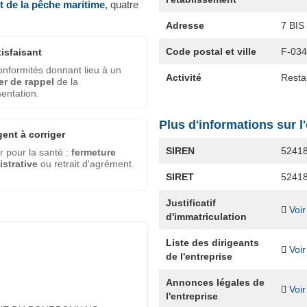
et de la pêche maritime
, quatre
Adresse
7 BI
Code postal et ville
F-03
tisfaisant
nformités donnant lieu à un
Activité
Resta
er de rappel
de la
entation.
Plus d'informations sur l
gent à corriger
SIREN
5241
 pour la santé :
fermeture
strative
ou retrait d'agrément.
SIRET
5241
Justificatif
Voir
d'immatriculation
Liste des dirigeants
Voir
de l'entreprise
Annonces légales de
Voir
l'entreprise