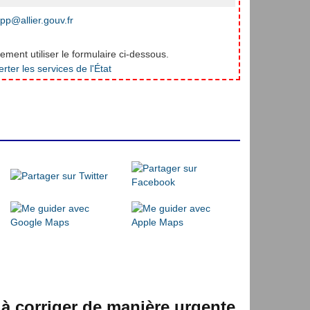
pp@allier.gouv.fr
ment utiliser le formulaire ci-dessous.
 à corriger de manière urgente