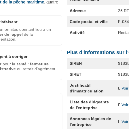
et de la pêche maritime
, quatre
Adresse
25 R
Code postal et ville
F-03
tisfaisant
nformités donnant lieu à un
Activité
Resta
er de rappel
de la
entation.
Plus d'informations sur l
gent à corriger
SIREN
9183
 pour la santé :
fermeture
strative
ou retrait d'agrément.
SIRET
9183
Justificatif
Voir
d'immatriculation
Liste des dirigeants
Voir
de l'entreprise
Annonces légales de
Voir
l'entreprise