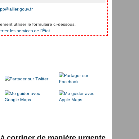
pp@allier.gouv.fr
ment utiliser le formulaire ci-dessous.
 à corriger de manière urgente