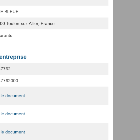
TE BLEUE
400
Toulon-sur-Allier, France
urants
'entreprise
87762
87762000
 le document
 le document
 le document