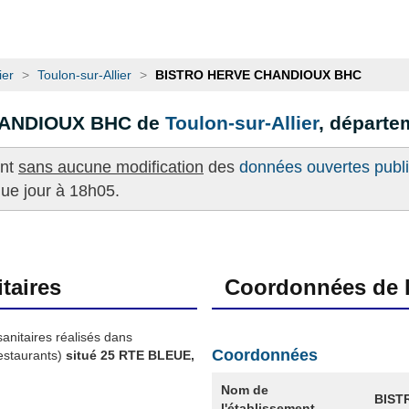
ier
>
Toulon-sur-Allier
>
BISTRO HERVE CHANDIOUX BHC
HANDIOUX BHC de
Toulon-sur-Allier
, départ
ent
sans aucune modification
des
données ouvertes publié
que jour à 18h05.
taires
Coordonnées de l
sanitaires réalisés dans
Coordonnées
staurants)
situé 25 RTE BLEUE,
Nom de
BIST
l'établissement