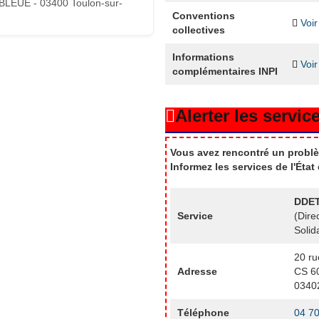
LEUE - 03400 Toulon-sur-
Conventions
Voir
collectives
Informations
Voir
complémentaires INPI
Alerter les service
Vous avez rencontré un problè
Informez les services de l'Éta
DDET
Service
(Dire
Solid
20 ru
Adresse
CS 6
0340
Téléphone
04 70