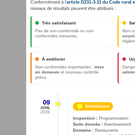
Conformément à l'
article D231-3-11 du Code rural 
niveaux de résultats peuvent être attribués :
Très satisfaisant
Sa
Pas de non-conformité ou non-
Non-co
conformités mineures.
courri
réglem
À améliorer
Ur
Non-conformités importantes :
mise
Danger
en demeure
et nouveau contrôle
admini
prévu.
09
Satisfaisant
AVRIL
2026
Inspection :
Programmation
Suite donnée :
Avertissement
Domaine :
Restaurants