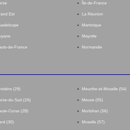
orse
Île-de-France
and Est
La Réunion
uadeloupe
Martinique
uyane
Mayotte
uts-de-France
Normandie
nistère (29)
Meurthe-et-Moselle (54)
rse-du-Sud (2A)
Meuse (55)
ute-Corse (2B)
Morbihan (56)
rd (30)
Moselle (57)