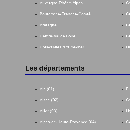
Auvergne-Rhône-Alpes
C
Bourgogne-Franche-Comté
Gr
Bretagne
G
Centre-Val de Loire
G
Collectivités d'outre-mer
Ha
Les départements
Ain (01)
Fi
Aisne (02)
Co
Allier (03)
Ha
Alpes-de-Haute-Provence (04)
Ga