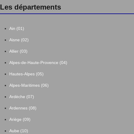
Les départements
Ain (01)
Aisne (02)
Allier (03)
Alpes-de-Haute-Provence (04)
Hautes-Alpes (05)
Alpes-Maritimes (06)
Ardèche (07)
Ardennes (08)
Ariège (09)
Aube (10)