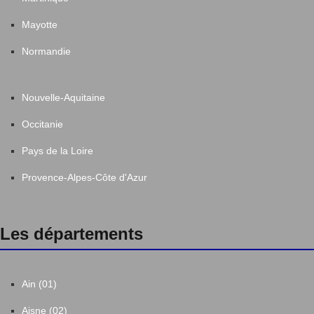
Mayotte
Normandie
Nouvelle-Aquitaine
Occitanie
Pays de la Loire
Provence-Alpes-Côte d'Azur
Les départements
Ain (01)
Aisne (02)