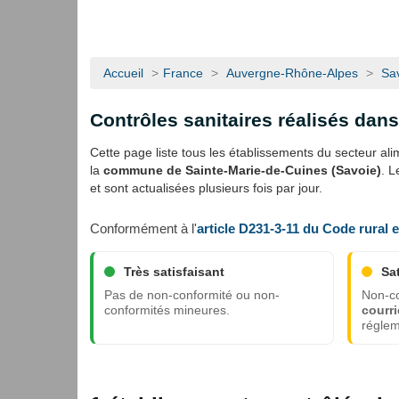
Accueil
>
France
>
Auvergne-Rhône-Alpes
>
Sa
Contrôles sanitaires réalisés dan
Cette page liste tous les établissements du secteur alime
la
commune de Sainte-Marie-de-Cuines (Savoie)
. L
et sont actualisées plusieurs fois par jour.
Conformément à l'
article D231-3-11 du Code rural 
Très satisfaisant
Sa
Pas de non-conformité ou non-
Non-co
conformités mineures.
courri
réglem