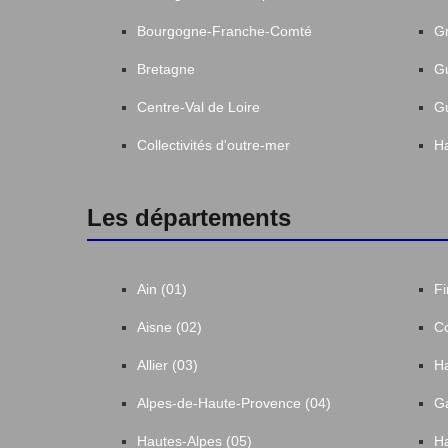
Bourgogne-Franche-Comté
Gr
Bretagne
G
Centre-Val de Loire
G
Collectivités d'outre-mer
Ha
Les départements
Ain (01)
Fi
Aisne (02)
Co
Allier (03)
Ha
Alpes-de-Haute-Provence (04)
Ga
Hautes-Alpes (05)
Ha