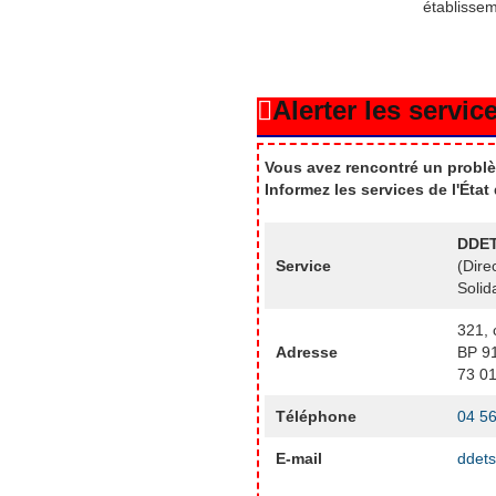
établisse
Alerter les service
Vous avez rencontré un problè
Informez les services de l'Éta
DDET
Service
(Dire
Solid
321, 
Adresse
BP 9
73 0
Téléphone
04 56
E-mail
ddets