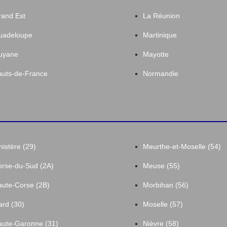
and Est
La Réunion
uadeloupe
Martinique
uyane
Mayotte
uts-de-France
Normandie
nistère (29)
Meurthe-et-Moselle (54)
rse-du-Sud (2A)
Meuse (55)
ute-Corse (2B)
Morbihan (56)
rd (30)
Moselle (57)
ute-Garonne (31)
Nièvre (58)