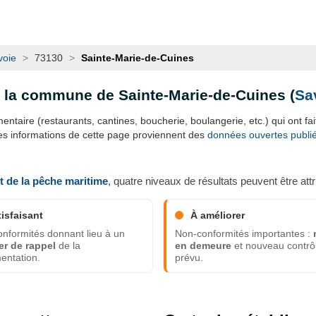
voie
>
73130
>
Sainte-Marie-de-Cuines
s la commune de Sainte-Marie-de-Cuines (
Sa
ntaire (restaurants, cantines, boucherie, boulangerie, etc.) qui ont fait 
es informations de cette page proviennent des
données ouvertes publiée
et de la pêche maritime
, quatre niveaux de résultats peuvent être attr
tisfaisant
À améliorer
nformités donnant lieu à un
Non-conformités importantes :
er de rappel
de la
en demeure
et nouveau contrô
entation.
prévu.