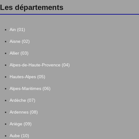
Les départements
Ain (01)
Aisne (02)
Allier (03)
Alpes-de-Haute-Provence (04)
Hautes-Alpes (05)
Alpes-Maritimes (06)
Ardèche (07)
Ardennes (08)
Ariège (09)
Aube (10)