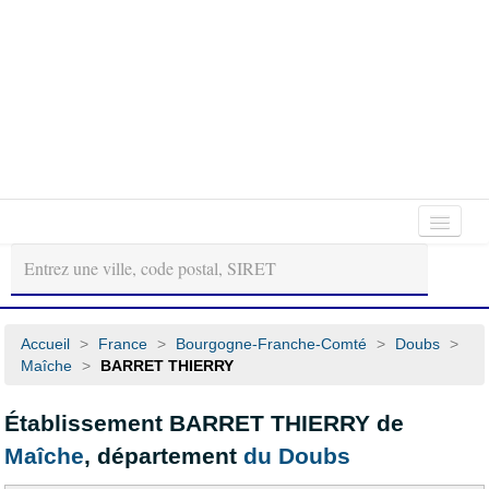
Autour
Régions
Départements
de
moi
Accueil
>
France
>
Bourgogne-Franche-Comté
>
Doubs
>
Maîche
>
BARRET THIERRY
Établissement BARRET THIERRY de
Maîche
, département
du Doubs