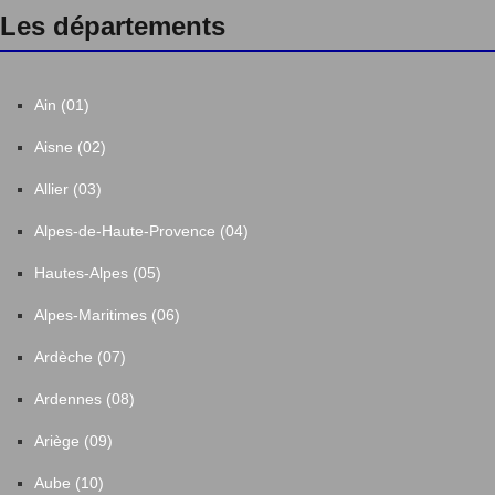
Les départements
Ain (01)
Aisne (02)
Allier (03)
Alpes-de-Haute-Provence (04)
Hautes-Alpes (05)
Alpes-Maritimes (06)
Ardèche (07)
Ardennes (08)
Ariège (09)
Aube (10)