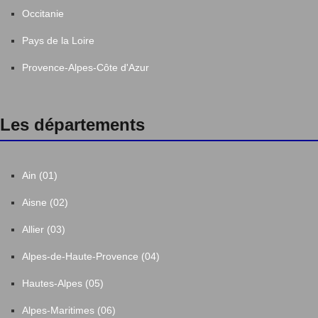
Occitanie
Pays de la Loire
Provence-Alpes-Côte d'Azur
Les départements
Ain (01)
Aisne (02)
Allier (03)
Alpes-de-Haute-Provence (04)
Hautes-Alpes (05)
Alpes-Maritimes (06)