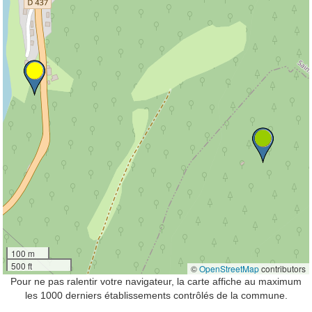
100 m
500 ft
©
OpenStreetMap
contributors
Pour ne pas ralentir votre navigateur, la carte affiche au maximum
les 1000 derniers établissements contrôlés de la commune.