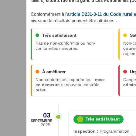
laitiers)
situé 2 rue de la gare, à Les Fontenelles (
Conformément à l'
article D231-3-11 du Code rural 
niveaux de résultats peuvent être attribués :
Très satisfaisant
Sa
Pas de non-conformité ou non-
Non-co
conformités mineures.
courri
réglem
À améliorer
Ur
Non-conformités importantes :
mise
Danger
en demeure
et nouveau contrôle
admini
prévu.
03
Très satisfaisant
SEPTEMBRE
2025
Inspection :
Programmation