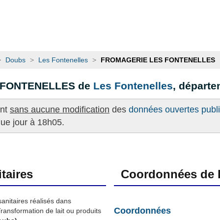
>
Doubs
>
Les Fontenelles
>
FROMAGERIE LES FONTENELLES
S FONTENELLES de
Les Fontenelles
, départ
ent
sans aucune modification
des
données ouvertes publié
que jour à 18h05.
taires
Coordonnées de l
sanitaires réalisés dans
Coordonnées
ransformation de lait ou produits