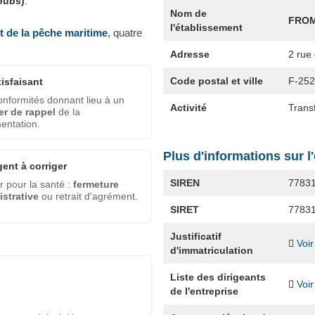
Doubs)
.
Nom de
FROM
l'établissement
et de la pêche maritime
, quatre
Adresse
2 rue 
Code postal et ville
F-25
tisfaisant
nformités donnant lieu à un
Activité
Transf
er de rappel
de la
entation.
Plus d'informations sur l
gent à corriger
SIREN
7783
 pour la santé :
fermeture
strative
ou retrait d'agrément.
SIRET
7783
Justificatif
Voir
d'immatriculation
Liste des dirigeants
Voir
de l'entreprise