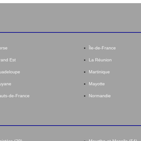
orse
Île-de-France
and Est
La Réunion
uadeloupe
Martinique
uyane
Mayotte
uts-de-France
Normandie