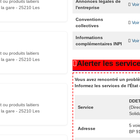
Annonces légales de
 ou produits laitiers
Voir
l'entreprise
 la gare - 25210 Les
Conventions
Voir
collectives
Informations
Voir
complémentaires INPI
 ou produits laitiers
 la gare - 25210 Les
Alerter les service
Vous avez rencontré un problè
Informez les services de l'Éta
DDET
 ou produits laitiers
Service
(Dire
 la gare - 25210 Les
Solid
5 voi
Adresse
BP 9