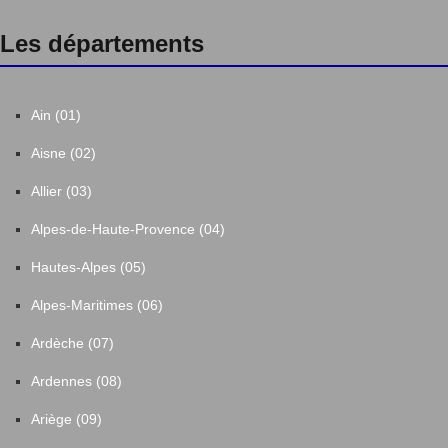
Les départements
Ain (01)
Aisne (02)
Allier (03)
Alpes-de-Haute-Provence (04)
Hautes-Alpes (05)
Alpes-Maritimes (06)
Ardèche (07)
Ardennes (08)
Ariège (09)