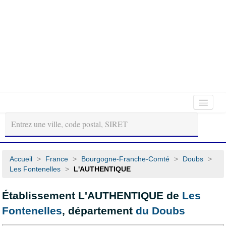
Autour
Régions
Départements
de
moi
Accueil
>
France
>
Bourgogne-Franche-Comté
>
Doubs
>
Les Fontenelles
>
L'AUTHENTIQUE
Établissement L'AUTHENTIQUE de
Les
Fontenelles
, département
du Doubs