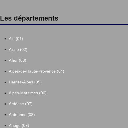
Les départements
Ain (01)
Aisne (02)
Allier (03)
Alpes-de-Haute-Provence (04)
Hautes-Alpes (05)
Alpes-Maritimes (06)
Ardèche (07)
Ardennes (08)
Ariège (09)