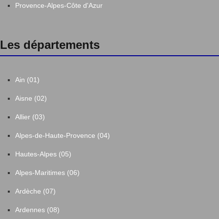
Provence-Alpes-Côte d'Azur
Les départements
Ain (01)
Aisne (02)
Allier (03)
Alpes-de-Haute-Provence (04)
Hautes-Alpes (05)
Alpes-Maritimes (06)
Ardèche (07)
Ardennes (08)