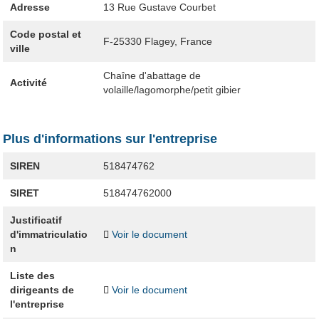
Adresse
13 Rue Gustave Courbet
Code postal et
F-25330
Flagey, France
ville
Chaîne d'abattage de
Activité
volaille/lagomorphe/petit gibier
Plus d'informations sur l'entreprise
SIREN
518474762
SIRET
518474762000
Justificatif
d'immatriculatio
Voir le document
n
Liste des
dirigeants de
Voir le document
l'entreprise