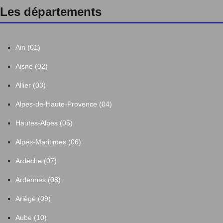
Les départements
Ain (01)
Aisne (02)
Allier (03)
Alpes-de-Haute-Provence (04)
Hautes-Alpes (05)
Alpes-Maritimes (06)
Ardèche (07)
Ardennes (08)
Ariège (09)
Aube (10)