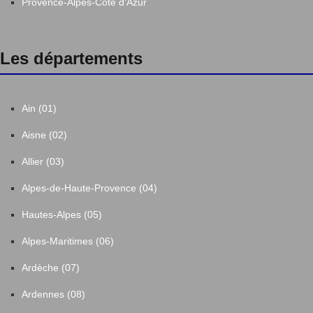
Provence-Alpes-Côte d'Azur
Les départements
Ain (01)
Aisne (02)
Allier (03)
Alpes-de-Haute-Provence (04)
Hautes-Alpes (05)
Alpes-Maritimes (06)
Ardèche (07)
Ardennes (08)