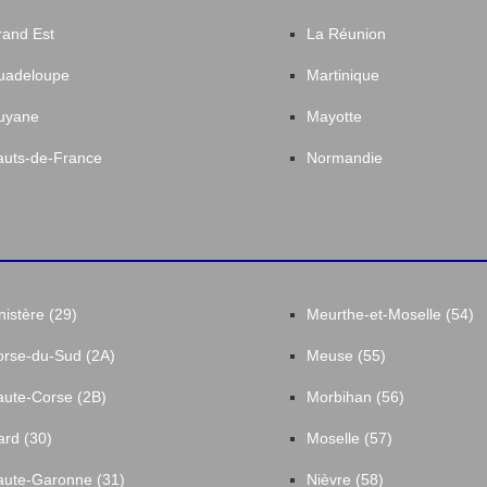
and Est
La Réunion
uadeloupe
Martinique
uyane
Mayotte
uts-de-France
Normandie
nistère (29)
Meurthe-et-Moselle (54)
rse-du-Sud (2A)
Meuse (55)
ute-Corse (2B)
Morbihan (56)
rd (30)
Moselle (57)
ute-Garonne (31)
Nièvre (58)