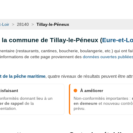
-Loir
>
28140
>
Tillay-le-Péneux
s la commune de Tillay-le-Péneux (
Eure-et-Lo
ntaire (restaurants, cantines, boucherie, boulangerie, etc.) qui ont fait 
 informations de cette page proviennent des
données ouvertes publiées p
et de la pêche maritime
, quatre niveaux de résultats peuvent être attr
tisfaisant
À améliorer
nformités donnant lieu à un
Non-conformités importantes :
er de rappel
de la
en demeure
et nouveau contrô
entation.
prévu.