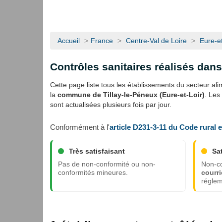
Accueil
>
France
>
Centre-Val de Loire
>
Eure-et
Contrôles sanitaires réalisés dan
Cette page liste tous les établissements du secteur alime
la
commune de Tillay-le-Péneux (Eure-et-Loir)
. Les
sont actualisées plusieurs fois par jour.
Conformément à l'
article D231-3-11 du Code rural 
Très satisfaisant
Sa
Pas de non-conformité ou non-
Non-co
conformités mineures.
courri
réglem