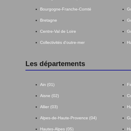
Bourgogne-Franche-Comté
Gr
Bretagne
G
Centre-Val de Loire
G
Collectivités d'outre-mer
Ha
Les départements
Ain (01)
Fi
Aisne (02)
Co
Allier (03)
Ha
Alpes-de-Haute-Provence (04)
Ga
Hautes-Alpes (05)
Ha