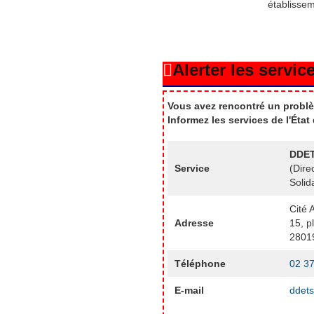
établisse
Alerter les service
Vous avez rencontré un problè
Informez les services de l'Éta
DDET
Service
(Dire
Solid
Cité 
Adresse
15, p
2801
Téléphone
02 37
E-mail
ddets