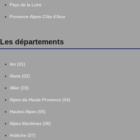
Pays de la Loire
Provence-Alpes-Côte d'Azur
Les départements
Ain (01)
Aisne (02)
Allier (03)
Alpes-de-Haute-Provence (04)
Hautes-Alpes (05)
Alpes-Maritimes (06)
Ardèche (07)