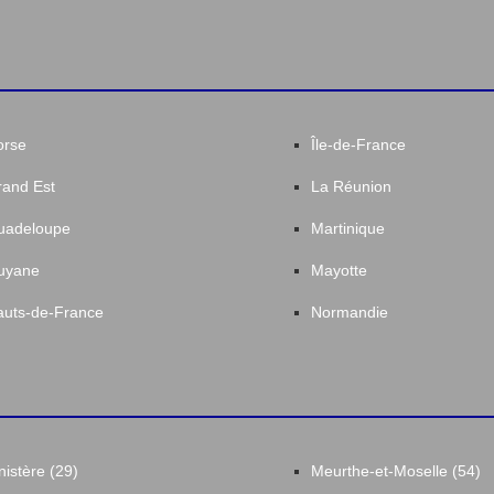
orse
Île-de-France
and Est
La Réunion
uadeloupe
Martinique
uyane
Mayotte
uts-de-France
Normandie
nistère (29)
Meurthe-et-Moselle (54)