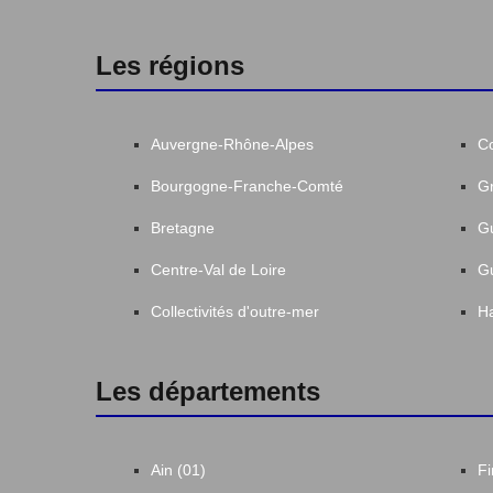
Les régions
Auvergne-Rhône-Alpes
C
Bourgogne-Franche-Comté
Gr
Bretagne
G
Centre-Val de Loire
G
Collectivités d'outre-mer
Ha
Les départements
Ain (01)
Fi