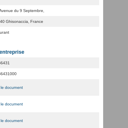
Avenue du 9 Septembre,
240
Ghisonaccia, France
urant
'entreprise
36431
36431000
 le document
 le document
 le document