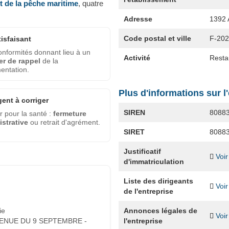
et de la pêche maritime
, quatre
Adresse
1392 
Code postal et ville
F-20
tisfaisant
nformités donnant lieu à un
Activité
Resta
er de rappel
de la
entation.
Plus d'informations sur l
gent à corriger
SIREN
8088
 pour la santé :
fermeture
strative
ou retrait d'agrément.
SIRET
8088
Justificatif
Voir
d'immatriculation
Liste des dirigeants
Voir
de l'entreprise
Annonces légales de
ie
Voir
l'entreprise
ENUE DU 9 SEPTEMBRE -