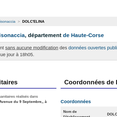
isonaccia
>
DOLC'ELINA
isonaccia
, département
de Haute-Corse
ent
sans aucune modification
des
données ouvertes publié
que jour à 18h05.
taires
Coordonnées de l
sanitaires réalisés dans
Coordonnées
Avenue du 9 Septembre,, à
Nom de
DOLC
l'établissement