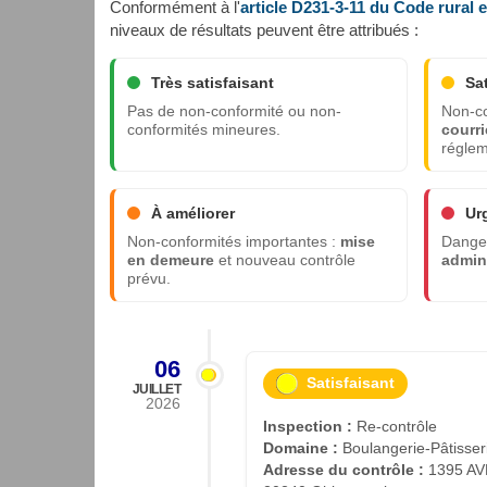
Conformément à l'
article D231-3-11 du Code rural 
niveaux de résultats peuvent être attribués :
Très satisfaisant
Sa
Pas de non-conformité ou non-
Non-co
conformités mineures.
courri
réglem
À améliorer
Ur
Non-conformités importantes :
mise
Danger
en demeure
et nouveau contrôle
admini
prévu.
06
Satisfaisant
JUILLET
2026
Inspection :
Re-contrôle
Domaine :
Boulangerie-Pâtisser
Adresse du contrôle :
1395 AV