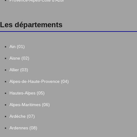
Provence-Alpes-Côte d'Azur
Les départements
Ain (01)
Aisne (02)
Allier (03)
Alpes-de-Haute-Provence (04)
Hautes-Alpes (05)
Alpes-Maritimes (06)
Ardèche (07)
Ardennes (08)