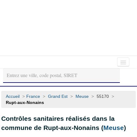
Autour
Régions
Départements
de
moi
Accueil
>
France
>
Grand Est
>
Meuse
>
55170
>
Rupt-aux-Nonains
Contrôles sanitaires réalisés dans la
commune de Rupt-aux-Nonains (
Meuse
)