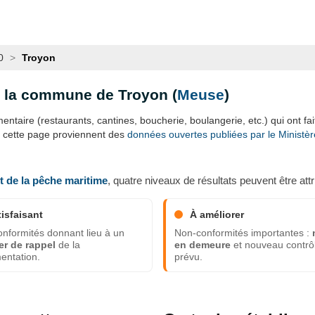
0
>
Troyon
s la commune de Troyon (
Meuse
)
ntaire (restaurants, cantines, boucherie, boulangerie, etc.) qui ont fait 
e cette page proviennent des
données ouvertes publiées par le Ministère 
et de la pêche maritime
, quatre niveaux de résultats peuvent être attr
tisfaisant
À améliorer
nformités donnant lieu à un
Non-conformités importantes :
er de rappel
de la
en demeure
et nouveau contrô
entation.
prévu.