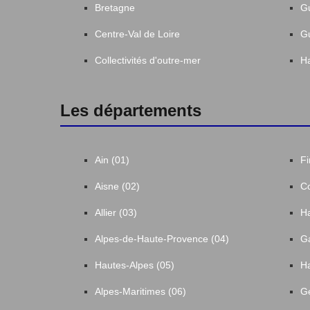
Bretagne
G
Centre-Val de Loire
G
Collectivités d'outre-mer
Ha
Les départements
Ain (01)
Fi
Aisne (02)
Co
Allier (03)
Ha
Alpes-de-Haute-Provence (04)
Ga
Hautes-Alpes (05)
Ha
Alpes-Maritimes (06)
Ge