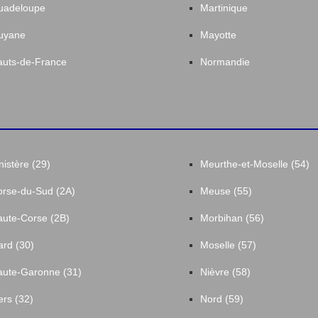
uadeloupe
Martinique
uyane
Mayotte
uts-de-France
Normandie
nistère (29)
Meurthe-et-Moselle (54)
rse-du-Sud (2A)
Meuse (55)
ute-Corse (2B)
Morbihan (56)
rd (30)
Moselle (57)
ute-Garonne (31)
Nièvre (58)
rs (32)
Nord (59)