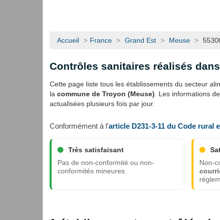
Accueil
>
France
>
Grand Est
>
Meuse
>
5530
Contrôles sanitaires réalisés dan
Cette page liste tous les établissements du secteur alime
la
commune de Troyon (Meuse)
. Les informations d
actualisées plusieurs fois par jour.
Conformément à l'
article D231-3-11 du Code rural 
Très satisfaisant
Sa
Pas de non-conformité ou non-
Non-co
conformités mineures.
courri
réglem