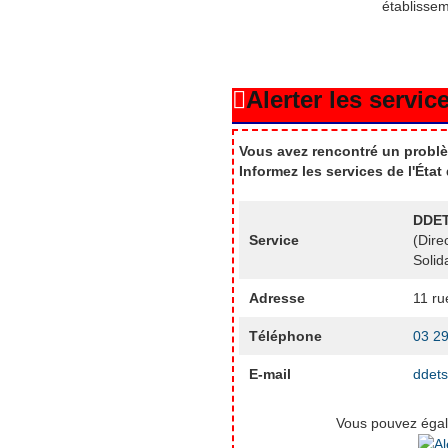
établisse
Alerter les service
Vous avez rencontré un problè
Informez les services de l'Éta
DDET
Service
(Dire
Solid
Adresse
11 ru
Téléphone
03 29
E-mail
ddet
Vous pouvez égale