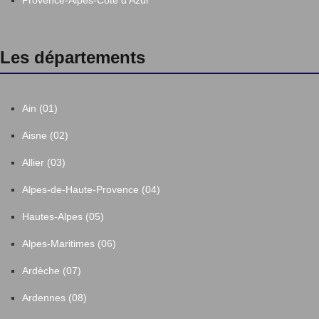
Les départements
Ain (01)
Aisne (02)
Allier (03)
Alpes-de-Haute-Provence (04)
Hautes-Alpes (05)
Alpes-Maritimes (06)
Ardèche (07)
Ardennes (08)