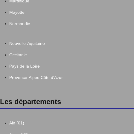
Martinique
Mayotte
Normandie
Nouvelle-Aquitaine
Occitanie
Pays de la Loire
Provence-Alpes-Côte d'Azur
Les départements
Ain (01)