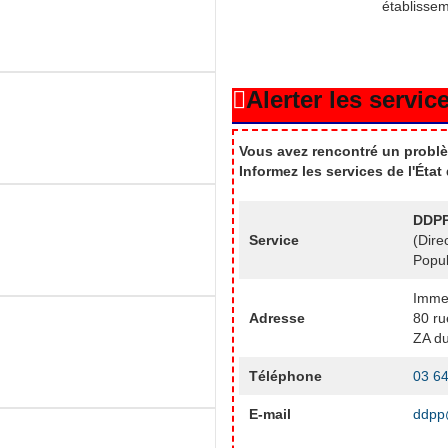
établisse
Alerter les service
Vous avez rencontré un problè
Informez les services de l'Éta
DDPP
Service
(Dire
Popul
Imme
Adresse
80 ru
ZA du
Téléphone
03 64
E-mail
ddpp@