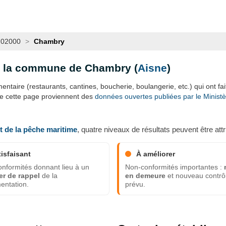
02000
>
Chambry
ns la commune de Chambry (
Aisne
)
ntaire (restaurants, cantines, boucherie, boulangerie, etc.) qui ont fait 
de cette page proviennent des
données ouvertes publiées par le Ministère
et de la pêche maritime
, quatre niveaux de résultats peuvent être attr
tisfaisant
À améliorer
nformités donnant lieu à un
Non-conformités importantes :
er de rappel
de la
en demeure
et nouveau contrô
entation.
prévu.