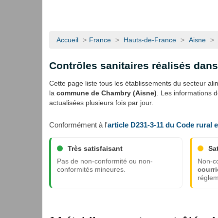
Accueil
>
France
>
Hauts-de-France
>
Aisne
>
Contrôles sanitaires réalisés da
Cette page liste tous les établissements du secteur alime
la
commune de Chambry (Aisne)
. Les informations 
actualisées plusieurs fois par jour.
Conformément à l'
article D231-3-11 du Code rural 
Très satisfaisant
Sa
Pas de non-conformité ou non-
Non-co
conformités mineures.
courri
réglem