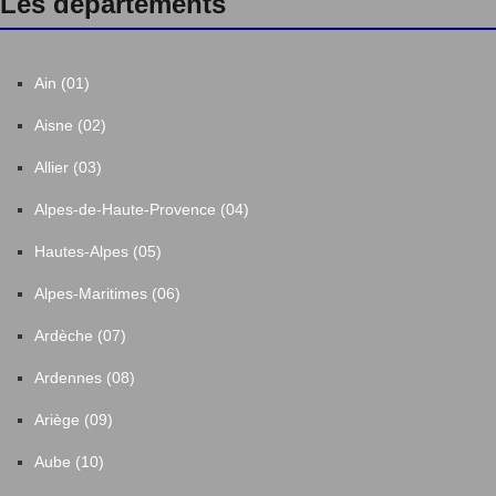
Les départements
Ain (01)
Aisne (02)
Allier (03)
Alpes-de-Haute-Provence (04)
Hautes-Alpes (05)
Alpes-Maritimes (06)
Ardèche (07)
Ardennes (08)
Ariège (09)
Aube (10)