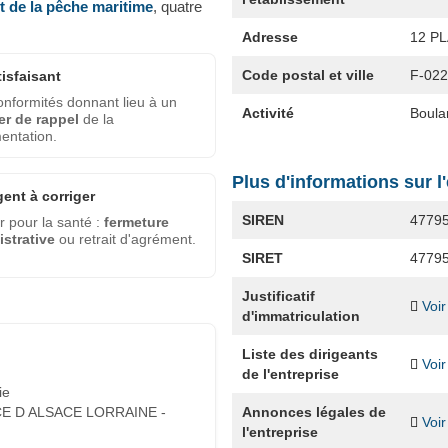
et de la pêche maritime
, quatre
Adresse
12 P
Code postal et ville
F-02
tisfaisant
nformités donnant lieu à un
Activité
Boula
er de rappel
de la
entation.
Plus d'informations sur l
gent à corriger
SIREN
4779
 pour la santé :
fermeture
strative
ou retrait d'agrément.
SIRET
4779
Justificatif
Voir
d'immatriculation
Liste des dirigeants
Voir
de l'entreprise
ie
Annonces légales de
E D ALSACE LORRAINE -
Voir
l'entreprise