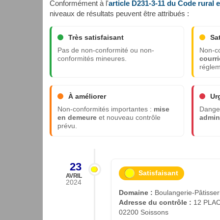
Conformément à l'
article D231-3-11 du Code rural 
niveaux de résultats peuvent être attribués :
Très satisfaisant
Sa
Pas de non-conformité ou non-
Non-co
conformités mineures.
courri
réglem
À améliorer
Ur
Non-conformités importantes :
mise
Danger
en demeure
et nouveau contrôle
admini
prévu.
23
Satisfaisant
AVRIL
2024
Domaine :
Boulangerie-Pâtisser
Adresse du contrôle :
12 PLAC
02200 Soissons