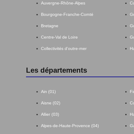
Auvergne-Rhône-Alpes
C
Bourgogne-Franche-Comté
Gr
Bretagne
G
Centre-Val de Loire
G
Collectivités d'outre-mer
Ha
Les départements
Ain (01)
Fi
Aisne (02)
Co
Allier (03)
Ha
Alpes-de-Haute-Provence (04)
Ga