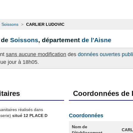
Soissons
>
CARLIER LUDOVIC
 de
Soissons
, département
de l'Aisne
ent
sans aucune modification
des
données ouvertes publié
que jour à 18h05.
taires
Coordonnées de l
sanitaires réalisés dans
Coordonnées
serie)
situé 12 PLACE D
Nom de
CARL
l'établissement