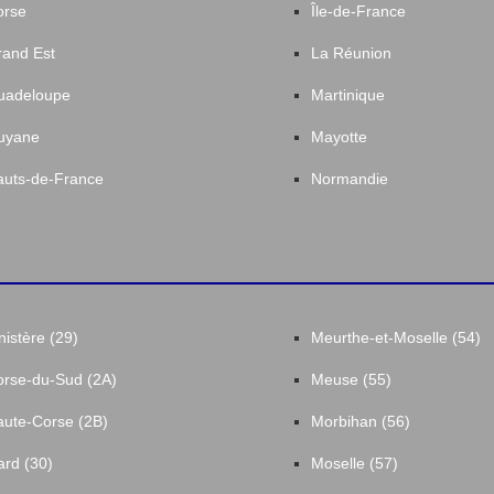
orse
Île-de-France
and Est
La Réunion
uadeloupe
Martinique
uyane
Mayotte
uts-de-France
Normandie
nistère (29)
Meurthe-et-Moselle (54)
rse-du-Sud (2A)
Meuse (55)
ute-Corse (2B)
Morbihan (56)
rd (30)
Moselle (57)