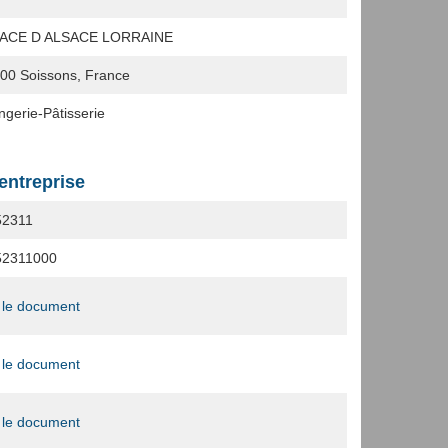
LACE D ALSACE LORRAINE
200
Soissons, France
ngerie-Pâtisserie
'entreprise
52311
52311000
 le document
 le document
 le document