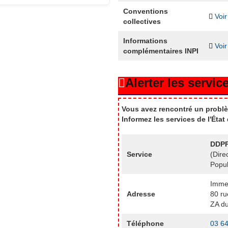
Conventions
Voir
collectives
Informations
Voir
complémentaires INPI
Alerter les service
Vous avez rencontré un problè
Informez les services de l'Éta
DDPP
Service
(Dire
Popul
Imme
Adresse
80 ru
ZA du
Téléphone
03 64