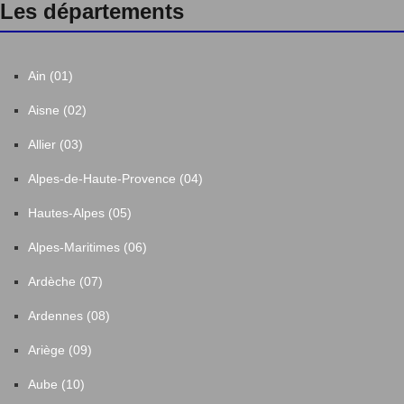
Les départements
Ain (01)
Aisne (02)
Allier (03)
Alpes-de-Haute-Provence (04)
Hautes-Alpes (05)
Alpes-Maritimes (06)
Ardèche (07)
Ardennes (08)
Ariège (09)
Aube (10)