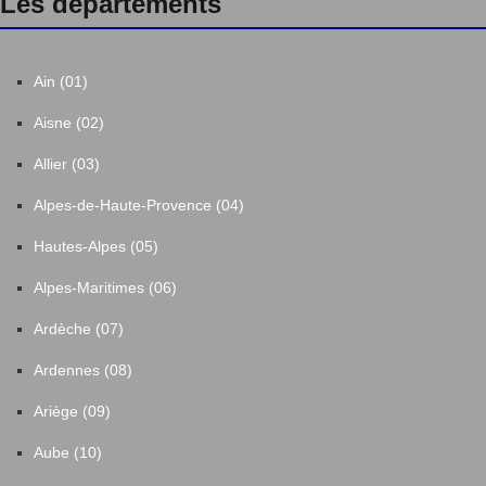
Les départements
Ain (01)
Aisne (02)
Allier (03)
Alpes-de-Haute-Provence (04)
Hautes-Alpes (05)
Alpes-Maritimes (06)
Ardèche (07)
Ardennes (08)
Ariège (09)
Aube (10)