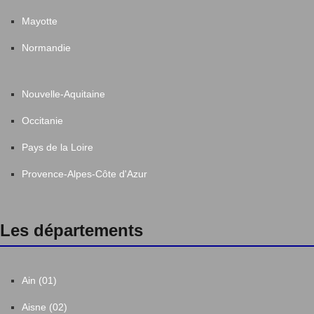
Mayotte
Normandie
Nouvelle-Aquitaine
Occitanie
Pays de la Loire
Provence-Alpes-Côte d'Azur
Les départements
Ain (01)
Aisne (02)