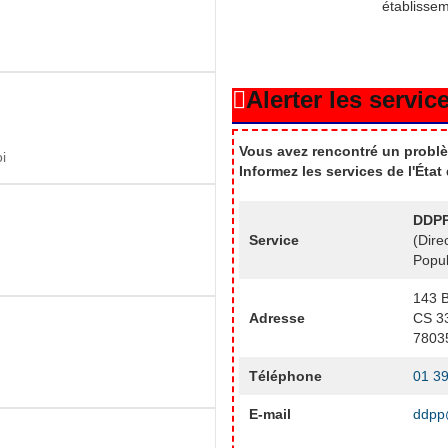
établisse
Alerter les service
Vous avez rencontré un problè
i
Informez les services de l'Éta
DDPP
Service
(Dire
Popul
143 B
Adresse
CS 3
7803
Téléphone
01 39
E-mail
ddpp@