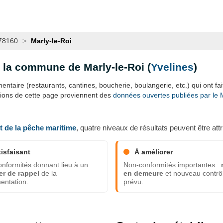
78160
>
Marly-le-Roi
s la commune de Marly-le-Roi (
Yvelines
)
ntaire (restaurants, cantines, boucherie, boulangerie, etc.) qui ont fait 
tions de cette page proviennent des
données ouvertes publiées par le Mi
et de la pêche maritime
, quatre niveaux de résultats peuvent être attr
tisfaisant
À améliorer
nformités donnant lieu à un
Non-conformités importantes :
er de rappel
de la
en demeure
et nouveau contrô
entation.
prévu.