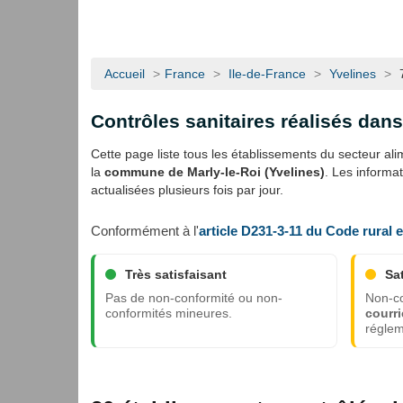
Accueil
>
France
>
Ile-de-France
>
Yvelines
>
Contrôles sanitaires réalisés dan
Cette page liste tous les établissements du secteur alime
la
commune de Marly-le-Roi (Yvelines)
. Les informa
actualisées plusieurs fois par jour.
Conformément à l'
article D231-3-11 du Code rural 
Très satisfaisant
Sa
Pas de non-conformité ou non-
Non-co
conformités mineures.
courri
réglem