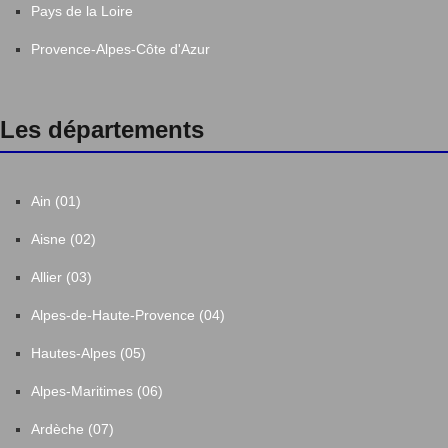
Pays de la Loire
Provence-Alpes-Côte d'Azur
Les départements
Ain (01)
Aisne (02)
Allier (03)
Alpes-de-Haute-Provence (04)
Hautes-Alpes (05)
Alpes-Maritimes (06)
Ardèche (07)