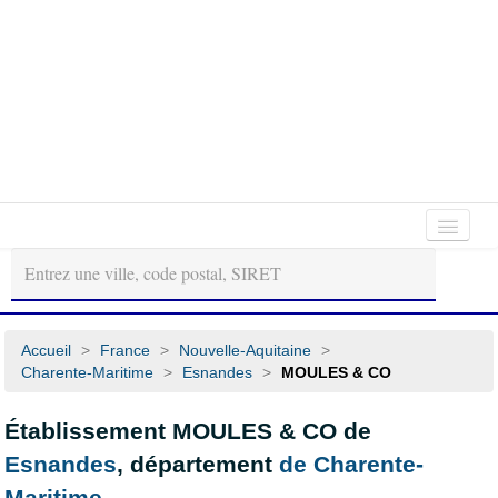
Autour
Régions
Départements
de
moi
Accueil
>
France
>
Nouvelle-Aquitaine
>
Charente-Maritime
>
Esnandes
>
MOULES & CO
Établissement MOULES & CO de
Esnandes
, département
de Charente-
Maritime