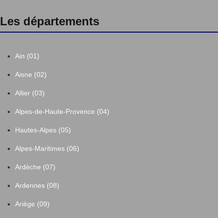
Les départements
Ain (01)
Aisne (02)
Allier (03)
Alpes-de-Haute-Provence (04)
Hautes-Alpes (05)
Alpes-Maritimes (06)
Ardèche (07)
Ardennes (08)
Ariège (09)