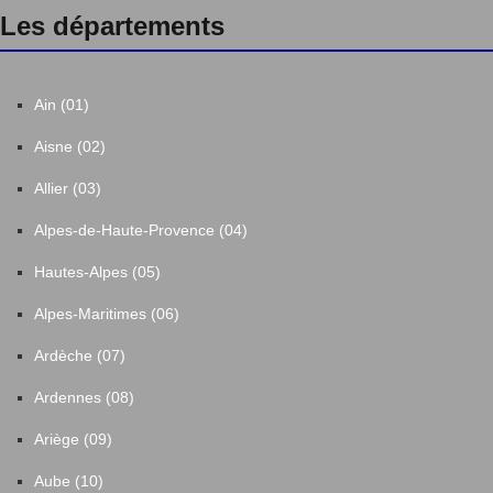
Les départements
Ain (01)
Aisne (02)
Allier (03)
Alpes-de-Haute-Provence (04)
Hautes-Alpes (05)
Alpes-Maritimes (06)
Ardèche (07)
Ardennes (08)
Ariège (09)
Aube (10)