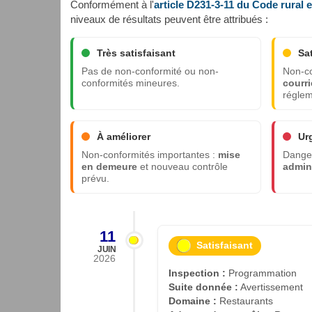
Conformément à l'
article D231-3-11 du Code rural 
niveaux de résultats peuvent être attribués :
Très satisfaisant
Sa
Pas de non-conformité ou non-
Non-co
conformités mineures.
courri
réglem
À améliorer
Ur
Non-conformités importantes :
mise
Danger
en demeure
et nouveau contrôle
admini
prévu.
11
Satisfaisant
JUIN
2026
Inspection :
Programmation
Suite donnée :
Avertissement
Domaine :
Restaurants