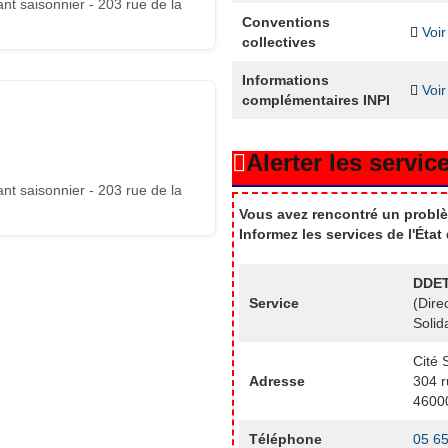
nt saisonnier - 203 rue de la
Conventions
Voir
collectives
Informations
Voir
complémentaires INPI
Alerter les service
nt saisonnier - 203 rue de la
Vous avez rencontré un problè
Informez les services de l'Éta
DDET
Service
(Dire
Solid
Cité 
Adresse
304 r
4600
Téléphone
05 65