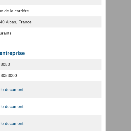
e de la carriére
140
Albas, France
urants
'entreprise
48053
48053000
 le document
 le document
 le document