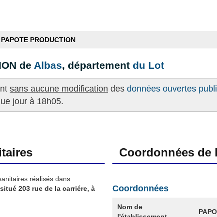
PAPOTE PRODUCTION
ION de
Albas
, département
du Lot
ent
sans aucune modification
des
données ouvertes publié
que jour à 18h05.
taires
Coordonnées de l
sanitaires réalisés dans
Coordonnées
situé 203 rue de la carriére, à
Nom de
PAPO
l'établissement