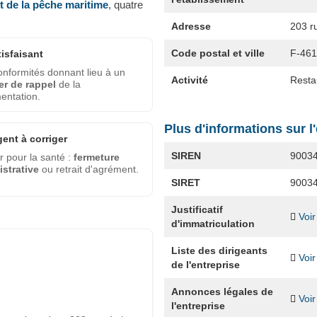
et de la pêche maritime
, quatre
Adresse
203 ru
Code postal et ville
F-46
tisfaisant
nformités donnant lieu à un
Activité
Resta
er de rappel
de la
entation.
Plus d'informations sur l
gent à corriger
SIREN
9003
 pour la santé :
fermeture
strative
ou retrait d'agrément.
SIRET
9003
Justificatif
Voir
d'immatriculation
Liste des dirigeants
Voir
de l'entreprise
Annonces légales de
Voir
l'entreprise