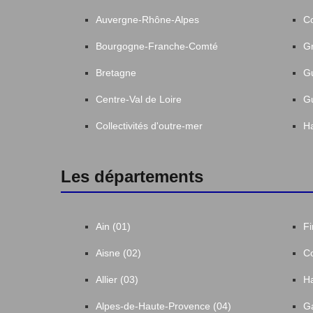
Auvergne-Rhône-Alpes
C
Bourgogne-Franche-Comté
Gr
Bretagne
G
Centre-Val de Loire
G
Collectivités d'outre-mer
Ha
Les départements
Ain (01)
Fi
Aisne (02)
Co
Allier (03)
Ha
Alpes-de-Haute-Provence (04)
Ga