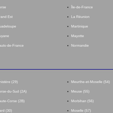
orse
Île-de-France
and Est
La Réunion
uadeloupe
Martinique
uyane
Mayotte
uts-de-France
Normandie
nistère (29)
Meurthe-et-Moselle (54)
rse-du-Sud (2A)
Meuse (55)
ute-Corse (2B)
Morbihan (56)
rd (30)
Moselle (57)