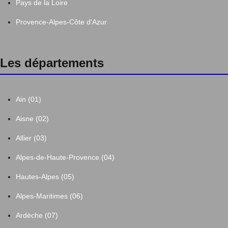
Pays de la Loire
Provence-Alpes-Côte d'Azur
Les départements
Ain (01)
Aisne (02)
Allier (03)
Alpes-de-Haute-Provence (04)
Hautes-Alpes (05)
Alpes-Maritimes (06)
Ardèche (07)