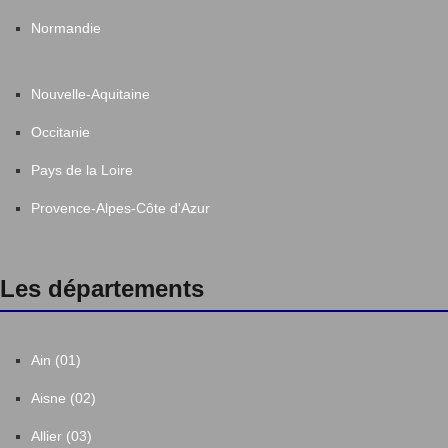
Normandie
Nouvelle-Aquitaine
Occitanie
Pays de la Loire
Provence-Alpes-Côte d'Azur
Les départements
Ain (01)
Aisne (02)
Allier (03)