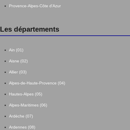
Provence-Alpes-Côte d'Azur
Les départements
Ain (01)
Aisne (02)
Allier (03)
Alpes-de-Haute-Provence (04)
Hautes-Alpes (05)
Alpes-Maritimes (06)
Ardèche (07)
Ardennes (08)