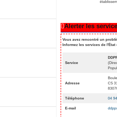
établisse
Alerter les service
Vous avez rencontré un problè
Informez les services de l'Éta
DDPP
Service
(Dire
Popul
Boule
Adresse
CS 3
8307
Téléphone
04 94
E-mail
ddpp@