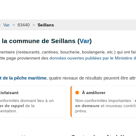
>
Var
>
83440
>
Seillans
s la commune de Seillans (
Var
)
ntaire (restaurants, cantines, boucherie, boulangerie, etc.) qui ont fait 
ette page proviennent des
données ouvertes publiées par le Ministère de 
et de la pêche maritime
, quatre niveaux de résultats peuvent être attr
tisfaisant
À améliorer
nformités donnant lieu à un
Non-conformités importantes :
er de rappel
de la
en demeure
et nouveau contrô
entation.
prévu.