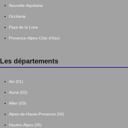
Nouvelle-Aquitaine
Occitanie
Pays de la Loire
Provence-Alpes-Côte d'Azur
Les départements
Ain (01)
Aisne (02)
Allier (03)
Alpes-de-Haute-Provence (04)
Hautes-Alpes (05)