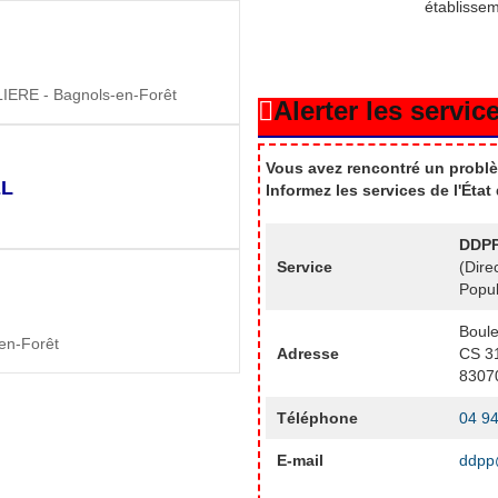
établisse
RE - Bagnols-en-Forêt
Alerter les service
Vous avez rencontré un problè
EL
Informez les services de l'Éta
DDPP
Service
(Dire
Popul
Boule
n-Forêt
Adresse
CS 3
8307
Téléphone
04 94
E-mail
ddpp@