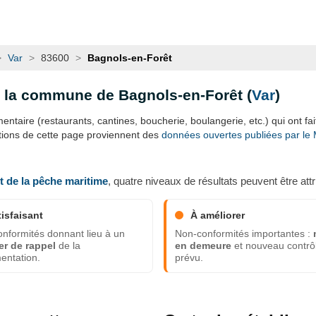
>
Var
>
83600
>
Bagnols-en-Forêt
s la commune de Bagnols-en-Forêt (
Var
)
ntaire (restaurants, cantines, boucherie, boulangerie, etc.) qui ont fait 
ations de cette page proviennent des
données ouvertes publiées par le Mi
et de la pêche maritime
, quatre niveaux de résultats peuvent être attr
tisfaisant
À améliorer
nformités donnant lieu à un
Non-conformités importantes :
er de rappel
de la
en demeure
et nouveau contrô
entation.
prévu.