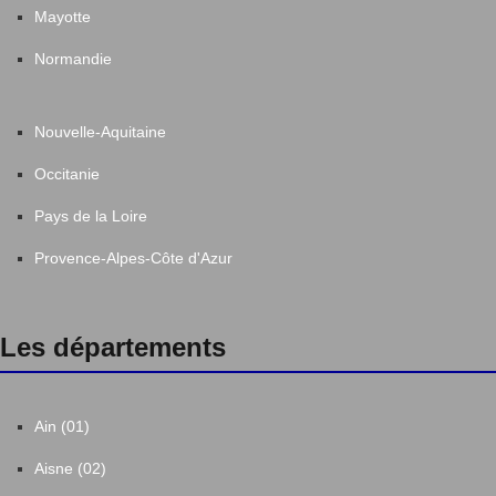
Mayotte
Normandie
Nouvelle-Aquitaine
Occitanie
Pays de la Loire
Provence-Alpes-Côte d'Azur
Les départements
Ain (01)
Aisne (02)