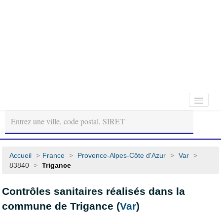
Autour
Régions
Départements
de
moi
Accueil
>
France
>
Provence-Alpes-Côte d'Azur
>
Var
>
83840
>
Trigance
Contrôles sanitaires réalisés dans la
commune de Trigance (
Var
)