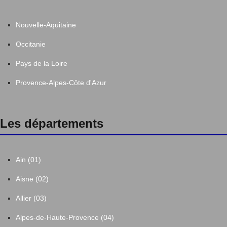
Nouvelle-Aquitaine
Occitanie
Pays de la Loire
Provence-Alpes-Côte d'Azur
Les départements
Ain (01)
Aisne (02)
Allier (03)
Alpes-de-Haute-Provence (04)