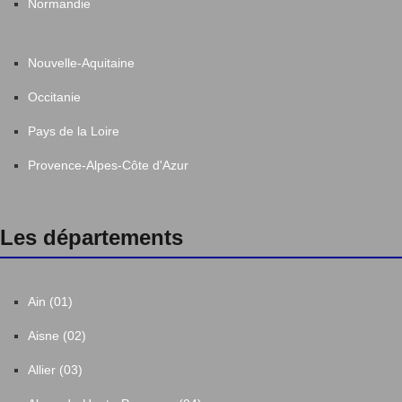
Normandie
Nouvelle-Aquitaine
Occitanie
Pays de la Loire
Provence-Alpes-Côte d'Azur
Les départements
Ain (01)
Aisne (02)
Allier (03)