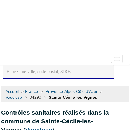
Autour
Régions
Départements
de
moi
Accueil
>
France
>
Provence-Alpes-Côte d'Azur
>
Vaucluse
>
84290
>
Sainte-Cécile-les-Vignes
Contrôles sanitaires réalisés dans la
commune de Sainte-Cécile-les-
Vignes (
Vaucluse
)