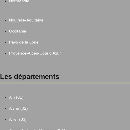
Normandie
Nouvelle-Aquitaine
Occitanie
Pays de la Loire
Provence-Alpes-Côte d'Azur
Les départements
Ain (01)
Aisne (02)
Allier (03)