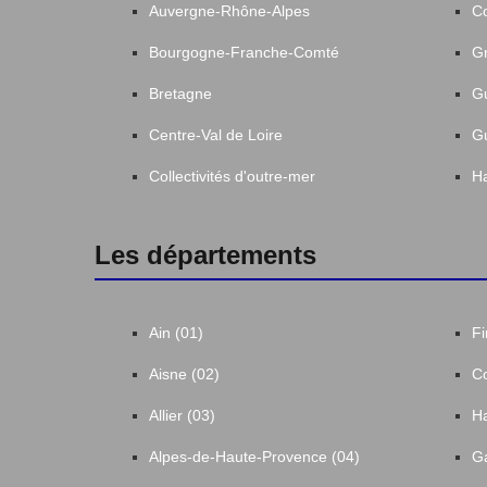
Auvergne-Rhône-Alpes
C
Bourgogne-Franche-Comté
Gr
Bretagne
G
Centre-Val de Loire
G
Collectivités d'outre-mer
Ha
Les départements
Ain (01)
Fi
Aisne (02)
Co
Allier (03)
Ha
Alpes-de-Haute-Provence (04)
Ga