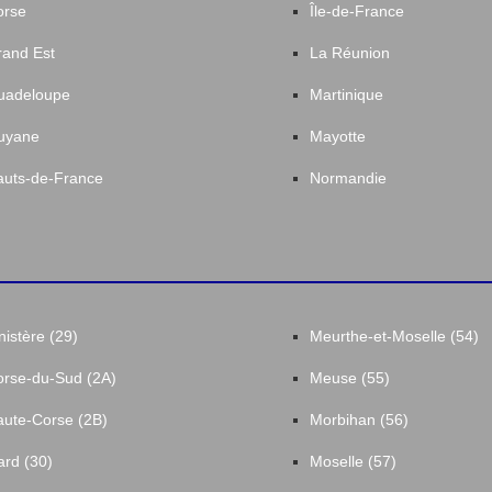
orse
Île-de-France
and Est
La Réunion
uadeloupe
Martinique
uyane
Mayotte
uts-de-France
Normandie
nistère (29)
Meurthe-et-Moselle (54)
rse-du-Sud (2A)
Meuse (55)
ute-Corse (2B)
Morbihan (56)
rd (30)
Moselle (57)