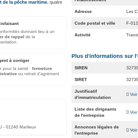
et de la pêche maritime
, quatre
Adresse
Les C
Code postal et ville
F-01
tisfaisant
nformités donnant lieu à un
Activité
Transf
er de rappel
de la
entation.
Plus d'informations sur l
gent à corriger
SIREN
3273
 pour la santé :
fermeture
strative
ou retrait d'agrément.
SIRET
3273
Justificatif
Voir
d'immatriculation
Liste des dirigeants
Voir
de l'entreprise
Annonces légales de
 - 01240 Marlieux
Voir
l'entreprise