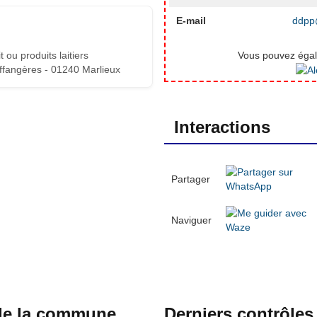
E-mail
ddpp@
 ou produits laitiers
Vous pouvez égale
fangères - 01240 Marlieux
Interactions
Partager
Naviguer
 de la commune
Derniers contrôles