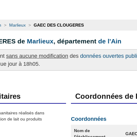
n
>
Marlieux
>
GAEC DES CLOUGERES
GERES de
Marlieux
, département
de l'Ain
ent
sans aucune modification
des
données ouvertes publié
que jour à 18h05.
taires
Coordonnées de l
sanitaires réalisés dans
Coordonnées
on de lait ou produits
Nom de
GAEC
l'établissement