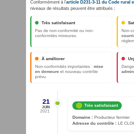
Conformément à l'
article D231-3-11 du Code rural 
niveaux de résultats peuvent être attribués :
Très satisfaisant
Sa
Pas de non-conformité ou non-
Non-co
conformités mineures.
courri
réglem
À améliorer
Ur
Non-conformités importantes :
mise
Danger
en demeure
et nouveau contrôle
admini
prévu.
21
Très satisfaisant
JUIN
2021
Domaine :
Producteur fermier
Adresse du contrôle :
LE CLOU