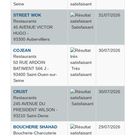
Seine
satisfaisant
Romainville
173
STREET WOK
31/07/2026
Restaurants
45 AVENUE VICTOR
Satisfaisant
Rosny-sous-Bois
263
HUGO -
93300 Aubervilliers
Saint-Denis
1207
COJEAN
30/07/2026
Restaurants
50 RUE ARDOIN
Saint-Maur-des-Fossés
3
BATIMENT 566 J -
Très
93400 Saint-Ouen-sur-
satisfaisant
Seine
Saint-Ouen-sur-Seine
457
CRUST
30/07/2026
Restaurants
Sarcelles
1
245 AVENUE DU
Satisfaisant
PRESIDENT WILSON -
Sevran
330
93210 Saint-Denis
BOUCHERIE SHAHAD
29/07/2026
Stains
285
Boucherie-Charcuterie