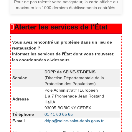
Pour ne pas ralentir votre navigateur, la carte affiche au
maximum les 1000 derniers établissements contrôlés.
Les Lilas
137
Alerter les services de l'État
Les Pavillons-sous-Bois
149
Vous avez rencontré un problème dans un lieu de
Les Ulis
1
restauration ?
Informez les services de l'État dont vous trouverez
les coordonnées ci-dessous.
Livry-Gargan
222
DDPP de SEINE-ST-DENIS
Service
(Direction Départementale de la
Meaux
1
Protection des Populations)
Pôle Administratif l'Européen
1 à 7 Promenade Jean Rostand
Montfermeil
94
Adresse
Hall A
93005 BOBIGNY CEDEX
Montreuil
601
Téléphone
01 41 60 65 65
E-mail
ddpp@seine-saint-denis.gouv.fr
Neuilly-Plaisance
137