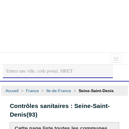
Autour
Régions
Départements
de
moi
Accueil
>
France
>
Ile-de-France
>
Seine-Saint-Denis
Contrôles sanitaires : Seine-Saint-
Denis(93)
Cette page liste toutes les communes