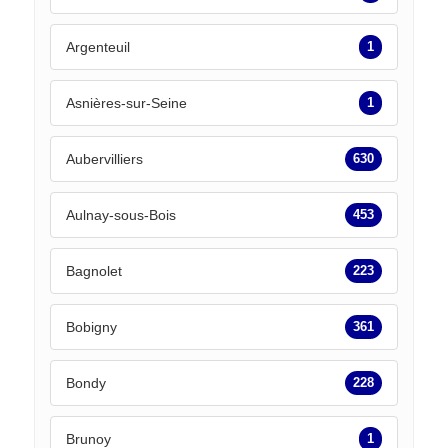
Argenteuil
1
Asnières-sur-Seine
1
Aubervilliers
630
Aulnay-sous-Bois
453
Bagnolet
223
Bobigny
361
Bondy
228
Brunoy
1