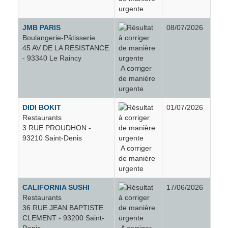
urgente
JMB PARIS
08/07/2026
Boulangerie-Pâtisserie
45 AV DE LA RESISTANCE
- 93340 Le Raincy
A corriger
de manière
urgente
DIDI BOKIT
01/07/2026
Restaurants
3 RUE PROUDHON -
93210 Saint-Denis
A corriger
de manière
urgente
CALIFORNIA SUSHI
17/06/2026
Restaurants
36 RUE JEAN BAPTISTE
CLEMENT - 93200 Saint-
Denis
A corriger