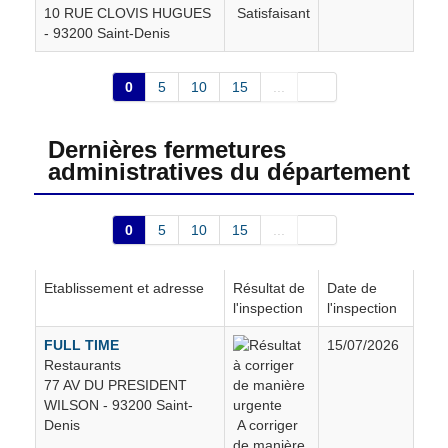
10 RUE CLOVIS HUGUES
Satisfaisant
- 93200 Saint-Denis
Tremblay-en-France
166
0
5
10
15
...
Vaujours
35
Dernières fermetures
Villemomble
165
administratives du département
Villepinte
148
0
5
10
15
...
Villetaneuse
111
Etablissement et adresse
Résultat de
Date de
l'inspection
l'inspection
Épinay-sur-Seine
230
FULL TIME
15/07/2026
Restaurants
77 AV DU PRESIDENT
WILSON - 93200 Saint-
Denis
A corriger
de manière