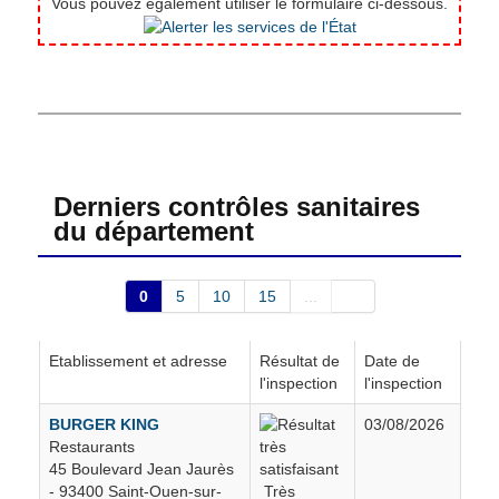
Vous pouvez également utiliser le formulaire ci-dessous.
Neuilly-sur-Marne
211
Noisy-le-Grand
296
Noisy-le-Sec
200
Derniers contrôles sanitaires
du département
Ormesson-sur-Marne
2
0
5
10
15
...
Pantin
446
Etablissement et adresse
Résultat de
Date de
Paris
1
l'inspection
l'inspection
BURGER KING
03/08/2026
Pierrefitte-sur-Seine
169
Restaurants
45 Boulevard Jean Jaurès
Port-Louis
1
- 93400 Saint-Ouen-sur-
Très