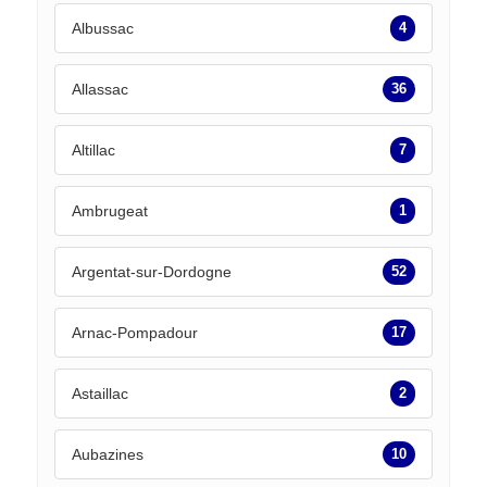
Albussac
4
Allassac
36
Altillac
7
Ambrugeat
1
Argentat-sur-Dordogne
52
Arnac-Pompadour
17
Astaillac
2
Aubazines
10