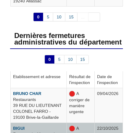
19240 Allassac
Espagnac
6
0
5
10
15
...
Espartignac
9
Dernières fermetures
administratives du département
Estivals
4
Estivaux
5
0
5
10
15
Eyburie
1
Etablissement et adresse
Résultat de
Date de
l'inspection
l'inspection
Eygurande
6
BRUNO CHAR
A
09/04/2026
Restaurants
corriger de
39 RUE DU LIEUTENANT
manière
Eyrein
9
COLONEL FARRO -
urgente
19100 Brive-la-Gaillarde
Favars
3
BIGUI
A
22/10/2025