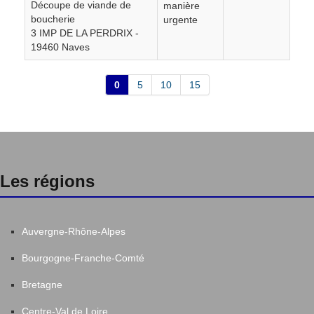
Découpe de viande de
manière
Jugeals-Nazareth
2
boucherie
urgente
3 IMP DE LA PERDRIX -
19460 Naves
Juillac
7
0
5
10
15
LE JARDIN
2
La Chapelle-aux-Brocs
1
La Chapelle-aux-Saints
1
Les régions
La Roche-Canillac
3
Auvergne-Rhône-Alpes
Ladignac-sur-Rondelles
5
Bourgogne-Franche-Comté
Bretagne
Lagarde-Marc-la-Tour
1
Centre-Val de Loire