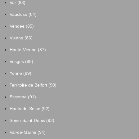
Var (83)
Saint-Hilaire-les-Courbes
3
Vaucluse (84)
Saint-Jal
4
Vendée (85)
Vienne (86)
Saint-Julien-aux-Bois
5
Haute-Vienne (87)
Saint-Martial-de-Gimel
3
Vosges (88)
Yonne (89)
Saint-Martin-la-Méanne
5
Territoire de Belfort (90)
Saint-Merd-les-Oussines
1
Essonne (91)
Hauts-de-Seine (92)
Saint-Mexant
8
Seine-Saint-Denis (93)
Saint-Pantaléon-de-Lapleau
1
Val-de-Marne (94)