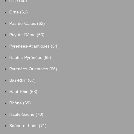
Oise (60)
Sadroc
10
Orne (61)
Pas-de-Calais (62)
Saint-Angel
6
Puy-de-Dôme (63)
Saint-Augustin
3
Pyrénées-Atlantiques (64)
Hautes-Pyrénées (65)
Saint-Aulaire
6
Pyrénées-Orientales (66)
Saint-Bonnet-Elvert
3
Bas-Rhin (67)
Haut-Rhin (68)
Saint-Bonnet-l'Enfantier
3
Rhône (69)
Saint-Bonnet-la-Rivière
4
Haute-Saône (70)
Saint-Bonnet-près-Bort
1
Saône-et-Loire (71)