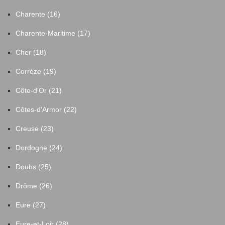
Meilhards
2
Charente (16)
Charente-Maritime (17)
Mercoeur
4
Cher (18)
Merlines
7
Corrèze (19)
Côte-d'Or (21)
Mestes
3
Côtes-d'Armor (22)
Meymac
34
Creuse (23)
Dordogne (24)
Meyrignac-l'Église
1
Doubs (25)
Meyssac
25
Drôme (26)
Eure (27)
Millevaches
3
Eure-et-Loir (28)