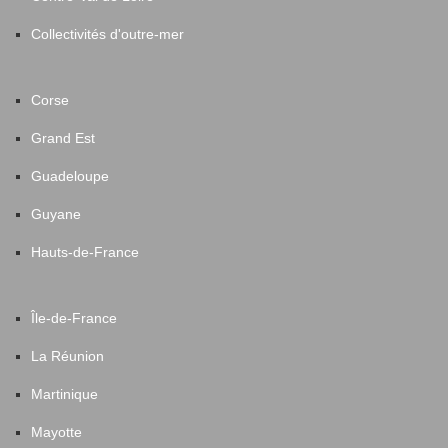
Lagleygeolle
1
Collectivités d'outre-mer
Lagraulière
8
Corse
Grand Est
Laguenne-sur-Avalouze
9
Guadeloupe
Lamazière-Basse
5
Guyane
Lamongerie
2
Hauts-de-France
Lanteuil
15
Île-de-France
La Réunion
Lapleau
2
Martinique
Larche
11
Mayotte