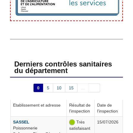
Chirac-Bellevue
2
Clergoux
3
Collonges-la-Rouge
21
Combressol
1
Derniers contrôles sanitaires
du département
Concèze
7
0
5
10
15
...
Condat-sur-Ganaveix
8
Etablissement et adresse
Résultat de
Date de
Cornil
7
l'inspection
l'inspection
SASSEL
Très
15/07/2026
Corrèze
16
Poissonnerie
satisfaisant