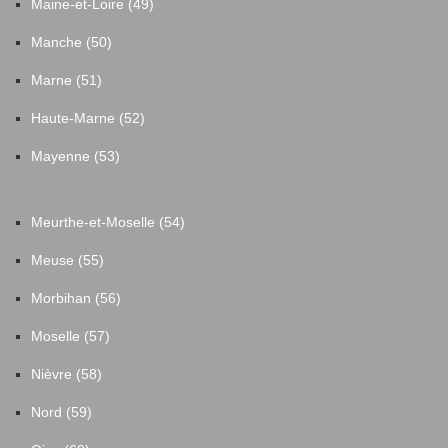
Maine-et-Loire (49)
Perpezac-le-Noir
22
Manche (50)
Marne (51)
Peyrelevade
13
Haute-Marne (52)
Pradines
1
Mayenne (53)
Puy-d'Arnac
6
Meurthe-et-Moselle (54)
Rilhac-Xaintrie
13
Meuse (55)
Morbihan (56)
Roche-le-Peyroux
2
Moselle (57)
Rosiers-d'Égletons
13
Nièvre (58)
Nord (59)
Rosiers-de-Juillac
1