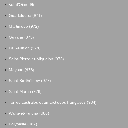
Val-d'Oise (95)
Saint-Pantaléon-de-Larche
22
Guadeloupe (971)
Saint-Pardoux-Corbier
2
Martinique (972)
Guyane (973)
Saint-Pardoux-l'Ortigier
3
La Réunion (974)
Saint-Pardoux-la-Croisille
5
Saint-Pierre-et-Miquelon (975)
Mayotte (976)
Saint-Pardoux-le-Vieux
1
Saint-Barthélemy (977)
Saint-Paul
2
Saint-Martin (978)
Terres australes et antarctiques françaises (984)
Saint-Priest-de-Gimel
4
Wallis-et-Futuna (986)
Saint-Privat
10
Polynésie (987)