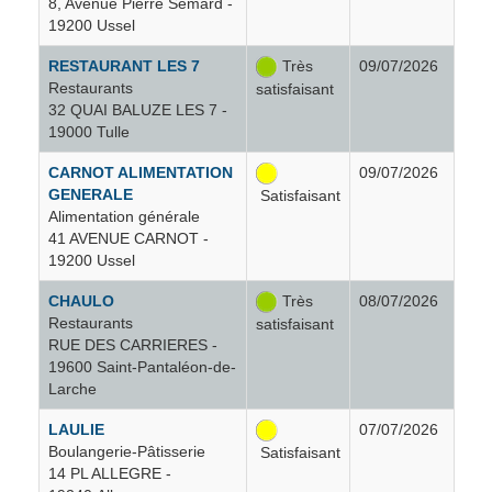
8, Avenue Pierre Sémard -
19200 Ussel
Cosnac
14
RESTAURANT LES 7
Très
09/07/2026
Restaurants
satisfaisant
Courteix
1
32 QUAI BALUZE LES 7 -
19000 Tulle
Cublac
5
CARNOT ALIMENTATION
09/07/2026
GENERALE
Satisfaisant
Curemonte
3
Alimentation générale
41 AVENUE CARNOT -
19200 Ussel
Dampniat
3
CHAULO
Très
08/07/2026
Restaurants
satisfaisant
Darnets
1
RUE DES CARRIERES -
19600 Saint-Pantaléon-de-
Larche
Davignac
4
LAULIE
07/07/2026
Boulangerie-Pâtisserie
Satisfaisant
Donzenac
28
14 PL ALLEGRE -