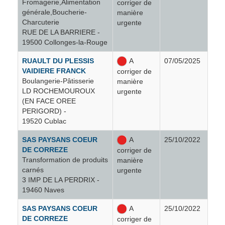
Fromagerie,Alimentation
corriger de
générale,Boucherie-
manière
Feyt
1
Charcuterie
urgente
RUE DE LA BARRIERE -
Forgès
1
19500 Collonges-la-Rouge
RUAULT DU PLESSIS
A
07/05/2025
Gimel-les-Cascades
1
VAIDIERE FRANCK
corriger de
Boulangerie-Pâtisserie
manière
LD ROCHEMOUROUX
urgente
Goulles
3
(EN FACE OREE
PERIGORD) -
19520 Cublac
Grandsaigne
1
SAS PAYSANS COEUR
A
25/10/2022
DE CORREZE
corriger de
Gros-Chastang
4
Transformation de produits
manière
carnés
urgente
3 IMP DE LA PERDRIX -
Hautefage
1
19460 Naves
SAS PAYSANS COEUR
A
25/10/2022
Illiers-l'Évêque
2
DE CORREZE
corriger de