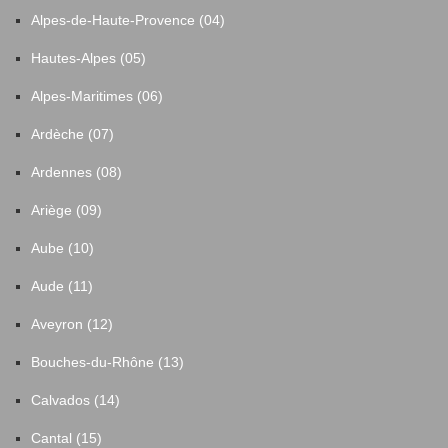
Alpes-de-Haute-Provence (04)
Louignac
4
Hautes-Alpes (05)
Lubersac
38
Alpes-Maritimes (06)
Ardèche (07)
Malemort
55
Ardennes (08)
Mansac
7
Ariège (09)
Aube (10)
Marcillac-la-Croisille
23
Aude (11)
Margerides
5
Aveyron (12)
Bouches-du-Rhône (13)
Masseret
8
Calvados (14)
Maussac
5
Cantal (15)