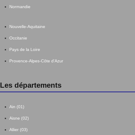
Normandie
Latronche
1
Laval-sur-Luzège
5
Nouvelle-Aquitaine
Occitanie
Le Chastang
1
Pays de la Loire
Le Lonzac
8
Provence-Alpes-Côte d'Azur
Le Pescher
2
Les départements
Les Trois-Saints
6
Ain (01)
Liginiac
9
Aisne (02)
Lissac-sur-Couze
4
Allier (03)