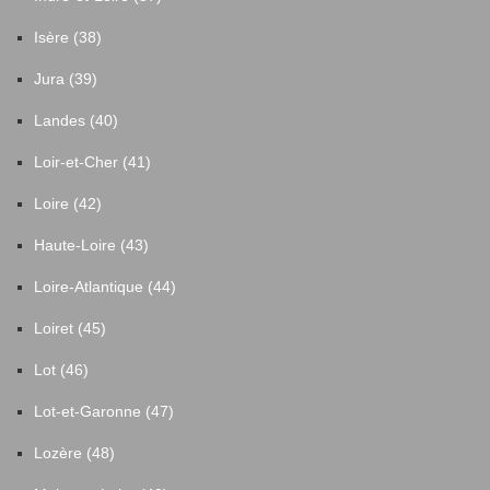
Neuville
2
Isère (38)
Jura (39)
Noailhac
3
Landes (40)
Noailles
2
Loir-et-Cher (41)
Loire (42)
Objat
46
Haute-Loire (43)
Orliac-de-Bar
2
Loire-Atlantique (44)
Loiret (45)
Palisse
1
Lot (46)
Pandrignes
1
Lot-et-Garonne (47)
Lozère (48)
Perpezac-le-Blanc
2