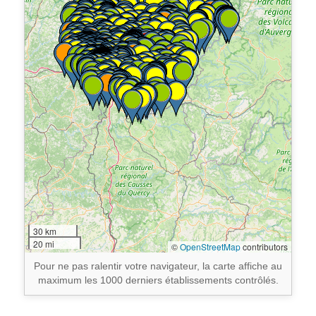
Bilhac
1
Bort-les-Orgues
31
Branceilles
2
Brignac-la-Plaine
4
Brive-la-Gaillarde
465
Bugeat
16
30 km
20 mi
©
OpenStreetMap
contributors
Camps-Saint-Mathurin-Léobazel
1
Pour ne pas ralentir votre navigateur, la carte affiche au
maximum les 1000 derniers établissements contrôlés.
Chabrignac
6