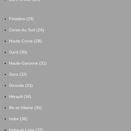
Monceaux-sur-Dordogne
10
Finistère (29)
Monestier-Merlines
9
Corse-du-Sud (2A)
Montaignac-sur-Doustre
2
Haute-Corse (2B)
Gard (30)
Moustier-Ventadour
3
Haute-Garonne (31)
Ménoire
1
Gers (32)
Gironde (33)
Naves
41
Hérault (34)
Nespouls
3
Ille-et-Vilaine (35)
Indre (36)
Neuvic
28
Indre-et-Loire (37)