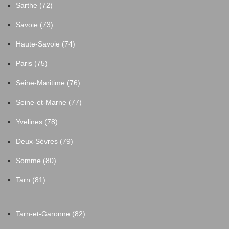
Sarthe (72)
Saint-Chamant
6
Savoie (73)
Saint-Clément
3
Haute-Savoie (74)
Paris (75)
Saint-Cyprien
2
Seine-Maritime (76)
Saint-Cyr-la-Roche
1
Seine-et-Marne (77)
Yvelines (78)
Saint-Exupéry-les-Roches
1
Deux-Sèvres (79)
Saint-Germain-les-Vergnes
7
Somme (80)
Tarn (81)
Saint-Hilaire-Foissac
11
Tarn-et-Garonne (82)
Saint-Hilaire-Peyroux
7