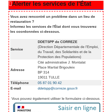
Alerter les services de l'État
Chamberet
24
Vous avez rencontré un problème dans un lieu de
Chamboulive
13
restauration ?
Informez les services de l'État dont vous trouverez
les coordonnées ci-dessous.
Chameyrat
3
DDETSPP de CORREZE
(Direction Départementale de l'Emploi,
Chanteix
2
Service
du Travail, des Solidarités et de la
Protection des Populations)
Cité administrative J. Montalat
Chartrier-Ferrière
10
Place Martial Brigouleix
Adresse
BP 314
Chasteaux
1
19011 TULLE
Téléphone
05 87 01 90 42
E-mail
ddetspp@correze.gouv.fr
Chauffour-sur-Vell
4
Vous pouvez également utiliser le formulaire ci-dessous.
Chaveroche
3