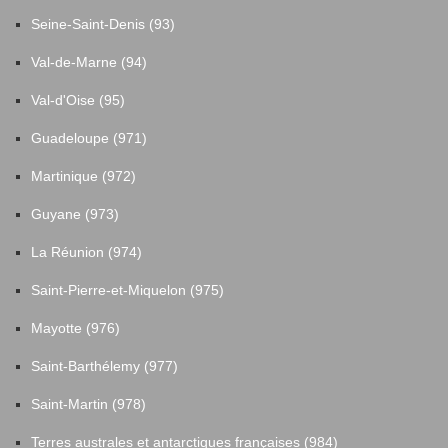
Saint-Colomban
10
Seine-Saint-Denis (93)
Val-de-Marne (94)
Saint-Fiacre-sur-Maine
1
Val-d'Oise (95)
Saint-Gildas-des-Bois
13
Guadeloupe (971)
Martinique (972)
Saint-Herblain
252
Guyane (973)
Saint-Hilaire-de-Chaléons
9
La Réunion (974)
Saint-Pierre-et-Miquelon (975)
Saint-Hilaire-de-Clisson
8
Mayotte (976)
Saint-Jean-de-Boiseau
9
Saint-Barthélemy (977)
Saint-Martin (978)
Saint-Jean-de-Monts
1
Terres australes et antarctiques françaises (984)