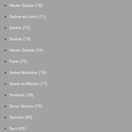
Haute-Saône (70)
Préfailles
22
Saône-et-Loire (71)
Puceul
25
Sarthe (72)
Savoie (73)
Pénestin
2
Haute-Savoie (74)
Quilly
1
Paris (75)
Remouillé
8
Seine-Maritime (76)
Seine-et-Marne (77)
Rezé
215
Yvelines (78)
Riaillé
21
Deux-Sèvres (79)
Somme (80)
Rouans
11
Tarn (81)