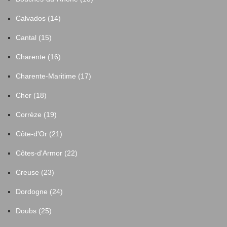
Louisfert
1
Calvados (14)
Cantal (15)
Lusanger
5
Charente (16)
Machecoul-Saint-Même
75
Charente-Maritime (17)
Cher (18)
Maisdon-sur-Sèvre
5
Corrèze (19)
Malville
17
Côte-d'Or (21)
Marsac-sur-Don
6
Côtes-d'Armor (22)
Creuse (23)
Massérac
2
Dordogne (24)
Mauves-sur-Loire
6
Doubs (25)