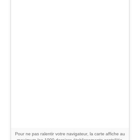
Campbon
43
Carquefou
124
Casson
8
Chaumes-en-Retz
10
Chauvé
4
Château-Thébaud
8
Châteaubriant
115
Clisson
72
Pour ne pas ralentir votre navigateur, la carte affiche au