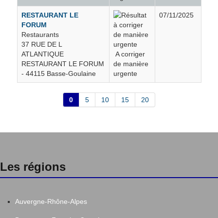
La Grigonnais
20
RESTAURANT LE
07/11/2025
FORUM
Restaurants
La Haie-Fouassière
13
37 RUE DE L
ATLANTIQUE
A corriger
RESTAURANT LE FORUM
de manière
La Limouzinière
1
- 44115 Basse-Goulaine
urgente
La Marne
3
0
5
10
15
20
La Meilleraye-de-Bretagne
9
La Montagne
26
Les régions
La Plaine-sur-Mer
68
La Planche
9
Auvergne-Rhône-Alpes