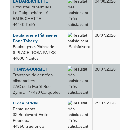
LA BARBICHETTE
04/08/2026
Gorges
12
Producteurs fermiers
La Guignochère LA
BARBICHETTE -
Très
Grand-Auverné
3
44440 Teillé
satisfaisant
Boulangerie Pâtisserie
30/07/2026
Grandchamp-des-Fontaines
8
Pont Tabarly
Boulangerie-Pâtisserie
Satisfaisant
6 PLACE ROSA PARKS -
Grandchamps-des-Fontaines
4
44000 Nantes
TRANSGOURMET
30/07/2026
Guenrouet
34
Transport de denrées
alimentaires
ZAC de la Forêt Rue
Très
Guémené-Penfao
26
Zyrma - 44470 Carquefou
satisfaisant
PIZZA SPRINT
29/07/2026
Guérande
138
Restaurants
32 Boulevard Emile
Gétigné
16
Pourieux -
Très
44350 Guérande
satisfaisant