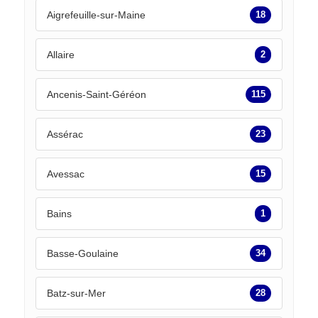
Aigrefeuille-sur-Maine
18
Allaire
2
Ancenis-Saint-Géréon
115
Assérac
23
Avessac
15
Bains
1
Basse-Goulaine
34
Batz-sur-Mer
28