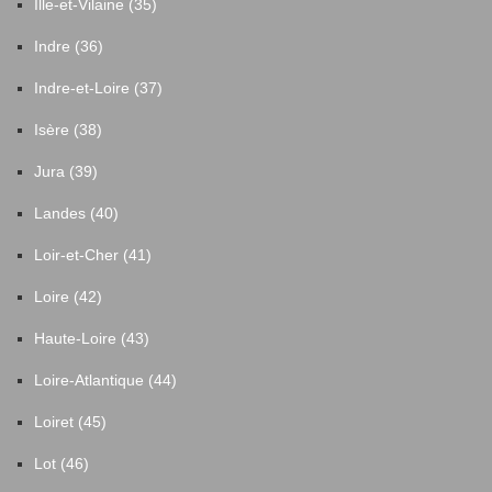
Ille-et-Vilaine (35)
Mouzillon
5
Indre (36)
Mésanger
7
Indre-et-Loire (37)
Isère (38)
Nantes
1263
Jura (39)
Nort-sur-Erdre
52
Landes (40)
Loir-et-Cher (41)
Notre-Dame-des-Landes
8
Loire (42)
Noyal-sur-Brutz
1
Haute-Loire (43)
Loire-Atlantique (44)
Nozay
28
Loiret (45)
Orvault
83
Lot (46)