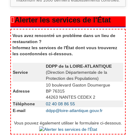
maximum les 1000 derniers établissements contrôlés.
Conquereuil
3
Alerter les services de l'État
Corcoué-sur-Logne
8
Vous avez rencontré un problème dans un lieu de
Cordemais
17
restauration ?
Informez les services de l'État dont vous trouverez
les coordonnées ci-dessous.
Corsept
7
DDPP de la LOIRE-ATLANTIQUE
Service
(Direction Départementale de la
Couffé
5
Protection des Populations)
10 boulevard Gaston Doumergue
Adresse
BP 76315
Couëron
65
44263 NANTES CEDEX 2
Téléphone
02 40 08 86 55
Crossac
2
E-mail
ddpp@loire-atlantique.gouv.fr
Vous pouvez également utiliser le formulaire ci-dessous.
Derval
14