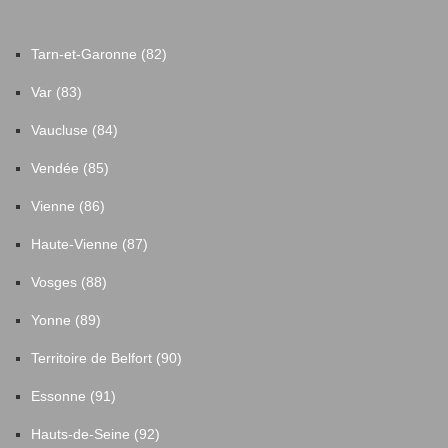
Rougé
8
Tarn-et-Garonne (82)
Ruffigné
2
Var (83)
Vaucluse (84)
SAINT-GEREON
2
Vendée (85)
Saffré
18
Vienne (86)
Haute-Vienne (87)
Saint-Aignan-Grandlieu
24
Vosges (88)
Saint-André-des-Eaux
11
Yonne (89)
Saint-Aubin-des-Châteaux
6
Territoire de Belfort (90)
Essonne (91)
Saint-Brevin-les-Pins
98
Hauts-de-Seine (92)