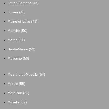
Lot-et-Garonne (47)
Oudon
3
Lozère (48)
Paimbœuf
10
Maine-et-Loire (49)
Manche (50)
Pannecé
4
Marne (51)
Paulx
2
Haute-Marne (52)
Mayenne (53)
Petit-Auverné
1
Petit-Mars
15
Meurthe-et-Moselle (54)
Meuse (55)
Pierric
2
Morbihan (56)
Piriac-sur-Mer
34
Moselle (57)