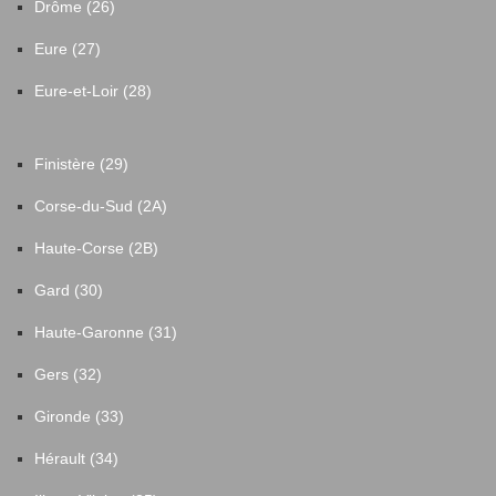
Drôme (26)
Mesquer
45
Eure (27)
Missillac
18
Eure-et-Loir (28)
Moisdon-la-Rivière
7
Finistère (29)
Corse-du-Sud (2A)
Montbert
20
Haute-Corse (2B)
Montoir-de-Bretagne
27
Gard (30)
Haute-Garonne (31)
Montrelais
1
Gers (32)
Montréverd
1
Gironde (33)
Mouzeil
2
Hérault (34)