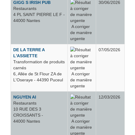
GIGG S IRISH PUB
30/06/2026
La Bernerie-en-Retz
67
Restaurants
4 PL SAINT PIERRE LE F -
44000 Nantes
La Boissière-du-Doré
4
A corriger
de manière
urgente
La Chapelle-Glain
2
DE LA TERRE A
07/05/2026
L'ASSIETTE
La Chapelle-Heulin
5
Transformation de produits
carnés
La Chapelle-Launay
8
6, Allée de St Flour ZA de
A corriger
L'Oseraye - 44390 Puceul
de manière
urgente
La Chapelle-des-Marais
20
NGUYEN AI
12/03/2026
Restaurants
La Chapelle-sur-Erdre
78
10 RUE DES 3
CROISSANTS -
44000 Nantes
A corriger
La Chevrolière
23
de manière
urgente