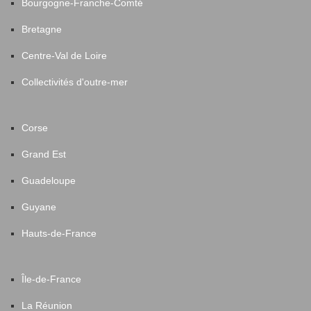
Bourgogne-Franche-Comté
La Regrippière
1
Bretagne
La Remaudière
11
Centre-Val de Loire
Collectivités d'outre-mer
La Roche-Blanche
2
Corse
La Roche-sur-Yon
1
Grand Est
La Turballe
84
Guadeloupe
Guyane
Le Bignon
30
Hauts-de-France
Le Cellier
19
Île-de-France
Le Croisic
105
La Réunion