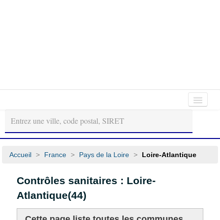
Autour
Régions
Départements
de
moi
Accueil
>
France
>
Pays de la Loire
>
Loire-Atlantique
Contrôles sanitaires : Loire-
Atlantique(44)
Cette page liste toutes les communes