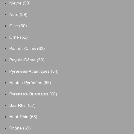
Nièvre (58)
Plessé
41
Nord (59)
Pont-Saint-Martin
30
Oise (60)
Orne (61)
Pontchâteau
73
Pas-de-Calais (62)
Pornic
131
Puy-de-Dôme (63)
Pyrénées-Atlantiques (64)
Pornichet
88
Hautes-Pyrénées (65)
Port-Saint-Père
17
Pyrénées-Orientales (66)
Bas-Rhin (67)
Pouillé-les-Côteaux
2
Haut-Rhin (68)
Prinquiau
7
Rhône (69)