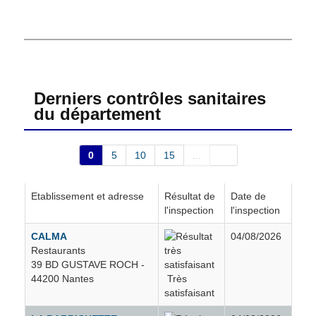
Divatte-sur-Loire
26
Donges
24
Erbray
18
Derniers contrôles sanitaires
du département
Fay-de-Bretagne
12
0
5
10
15
...
Fercé
6
Etablissement et adresse
Résultat de
Date de
l'inspection
l'inspection
Frossay
12
CALMA
04/08/2026
Restaurants
Fégréac
13
39 BD GUSTAVE ROCH -
44200 Nantes
Très
Geneston
10
satisfaisant