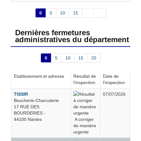
Haute-Goulaine
28
0
5
10
15
...
Herbignac
70
Dernières fermetures
administratives du département
Héric
30
0
5
10
15
20
Indre
13
Etablissement et adresse
Résultat de
Date de
Issé
8
l'inspection
l'inspection
TISSIR
07/07/2026
Joué-sur-Erdre
10
Boucherie-Charcuterie
17 RUE DES
Juigné-des-Moutiers
2
BOURDERIES -
44100 Nantes
A corriger
de manière
La Baule-Escoublac
102
urgente