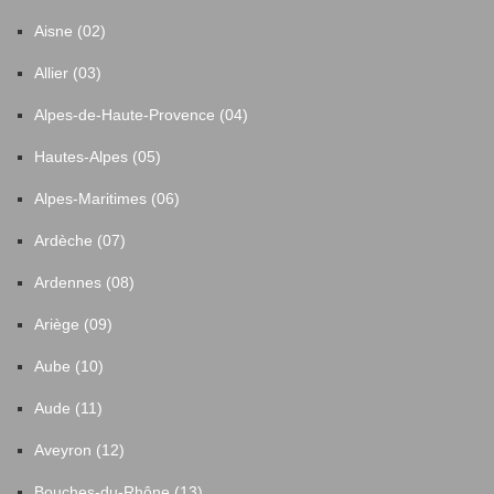
Le Temple-de-Bretagne
3
Aisne (02)
Allier (03)
Legé
37
Alpes-de-Haute-Provence (04)
Les Moutiers-en-Retz
60
Hautes-Alpes (05)
Alpes-Maritimes (06)
Les Sorinières
26
Ardèche (07)
Les Touches
5
Ardennes (08)
Ariège (09)
Ligné
23
Aube (10)
Loireauxence
37
Aude (11)
Aveyron (12)
Lorient
1
Bouches-du-Rhône (13)