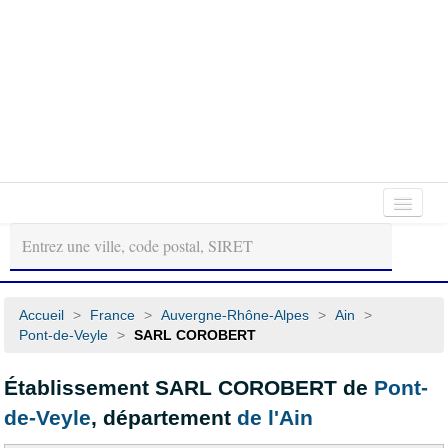
Autour
Régions
Départements
de
moi
Accueil
>
France
>
Auvergne-Rhône-Alpes
>
Ain
>
Pont-de-Veyle
>
SARL COROBERT
Établissement SARL COROBERT de
Pont-
de-Veyle
, département
de l'Ain